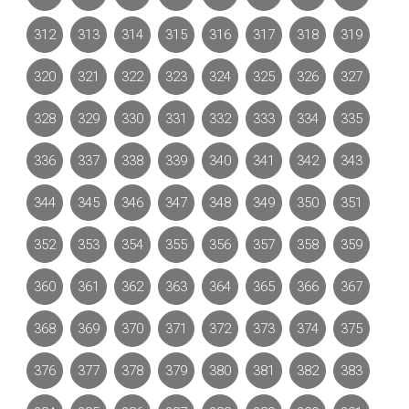
312
313
314
315
316
317
318
319
320
321
322
323
324
325
326
327
328
329
330
331
332
333
334
335
336
337
338
339
340
341
342
343
344
345
346
347
348
349
350
351
352
353
354
355
356
357
358
359
360
361
362
363
364
365
366
367
368
369
370
371
372
373
374
375
376
377
378
379
380
381
382
383