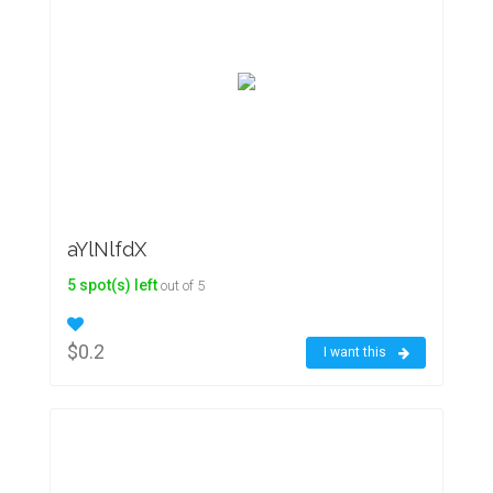
aYlNlfdX
5 spot(s) left
out of 5
$0.2
I want this