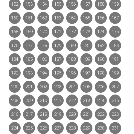
152
153
154
155
156
157
158
159
160
161
162
163
164
165
166
167
168
169
170
171
172
173
174
175
176
177
178
179
180
181
182
183
184
185
186
187
188
189
190
191
192
193
194
195
196
197
198
199
200
201
202
203
204
205
206
207
208
209
210
211
212
213
214
215
216
217
218
219
220
221
222
223
224
225
226
227
228
229
230
231