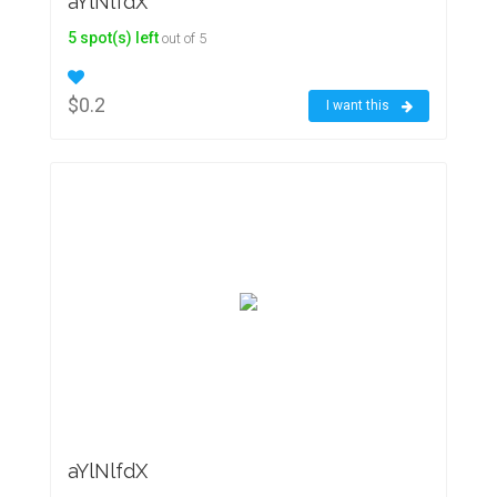
aYlNlfdX
5 spot(s) left
out of 5
$0.2
I want this
aYlNlfdX