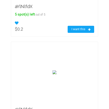
aYlNlfdX
5 spot(s) left
out of 5
$0.2
I want this