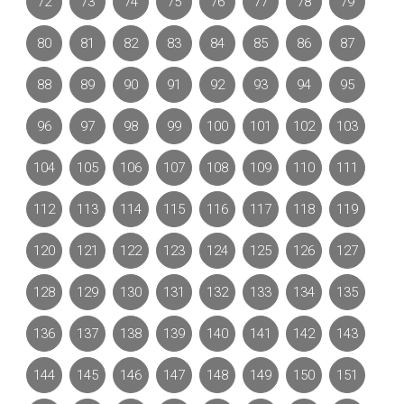
72
73
74
75
76
77
78
79
80
81
82
83
84
85
86
87
88
89
90
91
92
93
94
95
96
97
98
99
100
101
102
103
104
105
106
107
108
109
110
111
112
113
114
115
116
117
118
119
120
121
122
123
124
125
126
127
128
129
130
131
132
133
134
135
136
137
138
139
140
141
142
143
144
145
146
147
148
149
150
151