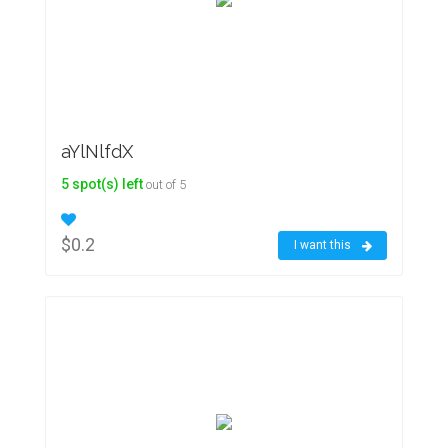
aYlNlfdX
5 spot(s) left
out of 5
$0.2
I want this