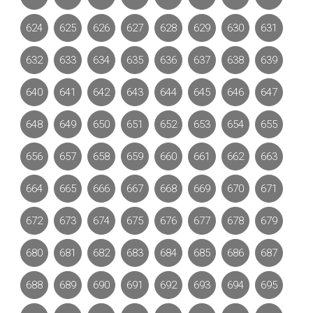
624
625
626
627
628
629
630
631
632
633
634
635
636
637
638
639
640
641
642
643
644
645
646
647
648
649
650
651
652
653
654
655
656
657
658
659
660
661
662
663
664
665
666
667
668
669
670
671
672
673
674
675
676
677
678
679
680
681
682
683
684
685
686
687
688
689
690
691
692
693
694
695