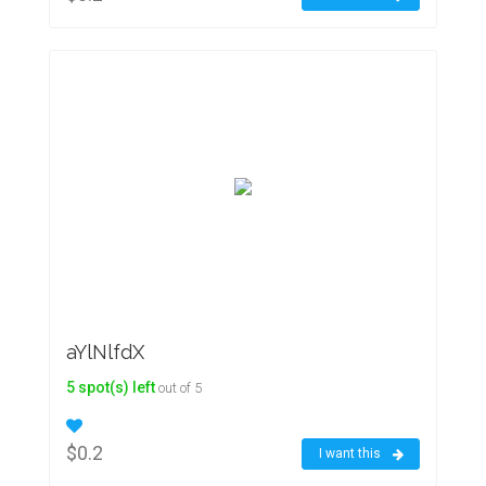
aYlNlfdX
5 spot(s) left
out of 5
$0.2
I want this