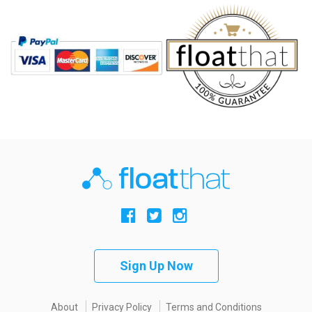
Sign Up Now
About
Privacy Policy
Terms and Conditions