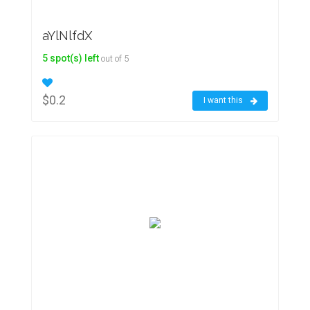
aYlNlfdX
5 spot(s) left
out of 5
$0.2
I want this