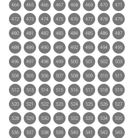
464
465
466
467
468
469
470
471
472
473
474
475
476
477
478
479
480
481
482
483
484
485
486
487
488
489
490
491
492
493
494
495
496
497
498
499
500
501
502
503
504
505
506
507
508
509
510
511
512
513
514
515
516
517
518
519
520
521
522
523
524
525
526
527
528
529
530
531
532
533
534
535
536
537
538
539
540
541
542
543