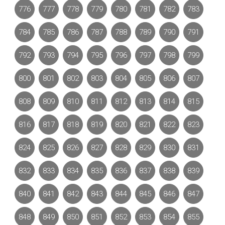
776
777
778
779
780
781
782
783
784
785
786
787
788
789
790
791
792
793
794
795
796
797
798
799
800
801
802
803
804
805
806
807
808
809
810
811
812
813
814
815
816
817
818
819
820
821
822
823
824
825
826
827
828
829
830
831
832
833
834
835
836
837
838
839
840
841
842
843
844
845
846
847
848
849
850
851
852
853
854
855