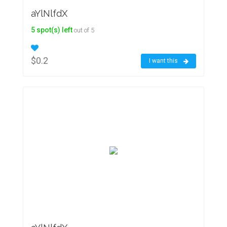
aYlNlfdX
5 spot(s) left
out of 5
$0.2
I want this