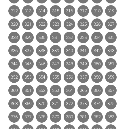
312
313
314
315
316
317
318
319
320
321
322
323
324
325
326
327
328
329
330
331
332
333
334
335
336
337
338
339
340
341
342
343
344
345
346
347
348
349
350
351
352
353
354
355
356
357
358
359
360
361
362
363
364
365
366
367
368
369
370
371
372
373
374
375
376
377
378
379
380
381
382
383