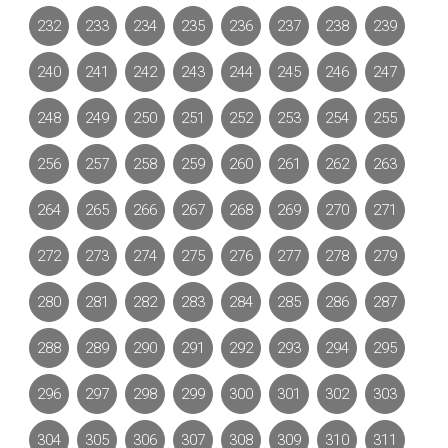
232
233
234
235
236
237
238
239
240
241
242
243
244
245
246
247
248
249
250
251
252
253
254
255
256
257
258
259
260
261
262
263
264
265
266
267
268
269
270
271
272
273
274
275
276
277
278
279
280
281
282
283
284
285
286
287
288
289
290
291
292
293
294
295
296
297
298
299
300
301
302
303
304
305
306
307
308
309
310
311