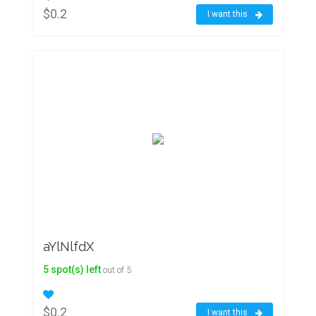
$0.2
I want this
aYlNlfdX
5 spot(s) left
out of 5
$0.2
I want this