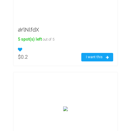
aYlNlfdX
5 spot(s) left
out of 5
$0.2
I want this