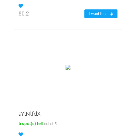
$0.2
I want this
aYlNlfdX
5 spot(s) left
out of 5