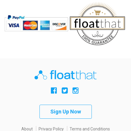
Sign Up Now
About
Privacy Policy
Terms and Conditions