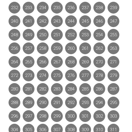
232
233
234
235
236
237
238
239
240
241
242
243
244
245
246
247
248
249
250
251
252
253
254
255
256
257
258
259
260
261
262
263
264
265
266
267
268
269
270
271
272
273
274
275
276
277
278
279
280
281
282
283
284
285
286
287
288
289
290
291
292
293
294
295
296
297
298
299
300
301
302
303
304
305
306
307
308
309
310
311