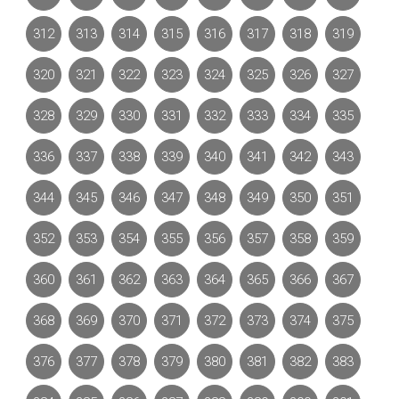
312
313
314
315
316
317
318
319
320
321
322
323
324
325
326
327
328
329
330
331
332
333
334
335
336
337
338
339
340
341
342
343
344
345
346
347
348
349
350
351
352
353
354
355
356
357
358
359
360
361
362
363
364
365
366
367
368
369
370
371
372
373
374
375
376
377
378
379
380
381
382
383