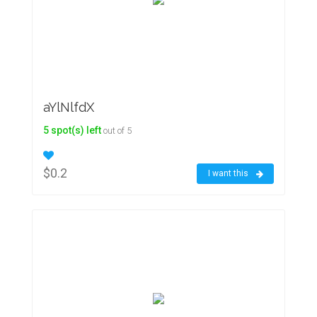
aYlNlfdX
5 spot(s) left
out of 5
$0.2
I want this