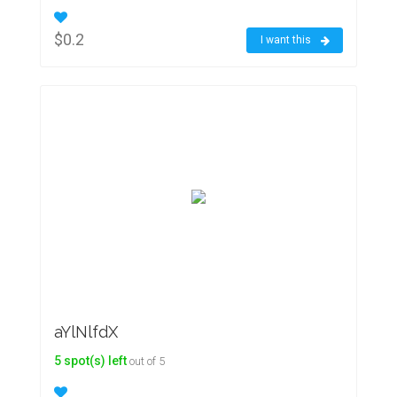
$0.2
I want this
aYlNlfdX
5 spot(s) left
out of 5