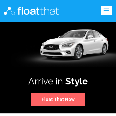
Togg
navig
Arrive in
Style
Float That Now