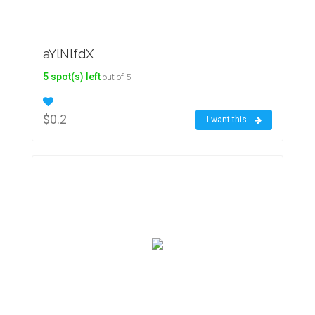
aYlNlfdX
5 spot(s) left
out of 5
$0.2
I want this