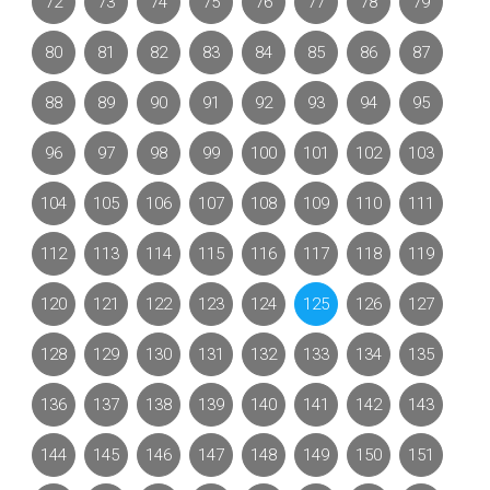
72
73
74
75
76
77
78
79
80
81
82
83
84
85
86
87
88
89
90
91
92
93
94
95
96
97
98
99
100
101
102
103
104
105
106
107
108
109
110
111
112
113
114
115
116
117
118
119
120
121
122
123
124
125
126
127
128
129
130
131
132
133
134
135
136
137
138
139
140
141
142
143
144
145
146
147
148
149
150
151