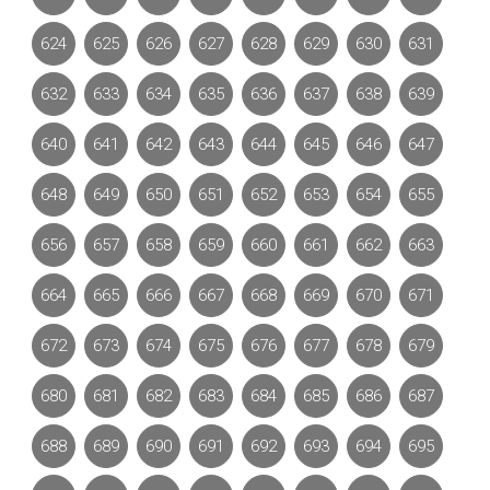
624
625
626
627
628
629
630
631
632
633
634
635
636
637
638
639
640
641
642
643
644
645
646
647
648
649
650
651
652
653
654
655
656
657
658
659
660
661
662
663
664
665
666
667
668
669
670
671
672
673
674
675
676
677
678
679
680
681
682
683
684
685
686
687
688
689
690
691
692
693
694
695