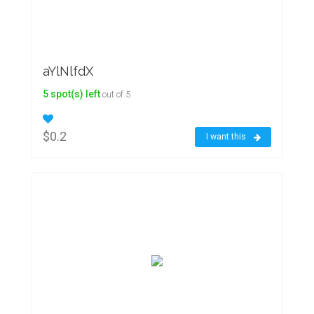
aYlNlfdX
5 spot(s) left
out of 5
$0.2
I want this