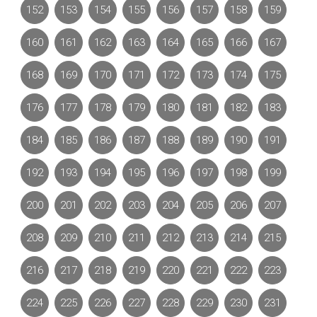
152
153
154
155
156
157
158
159
160
161
162
163
164
165
166
167
168
169
170
171
172
173
174
175
176
177
178
179
180
181
182
183
184
185
186
187
188
189
190
191
192
193
194
195
196
197
198
199
200
201
202
203
204
205
206
207
208
209
210
211
212
213
214
215
216
217
218
219
220
221
222
223
224
225
226
227
228
229
230
231