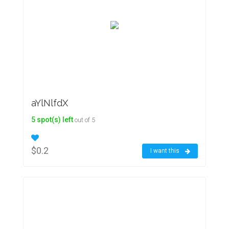
aYlNlfdX
5 spot(s) left
out of 5
$0.2
I want this