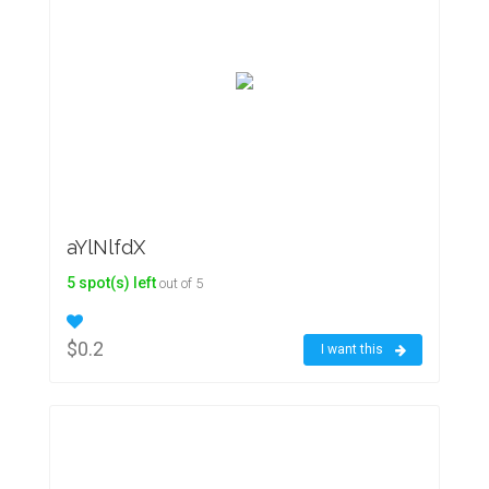
aYlNlfdX
5 spot(s) left
out of 5
$0.2
I want this