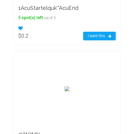
1AcuStartelquk'"AcuEnd
5 spot(s) left
out of 5
$0.2
I want this