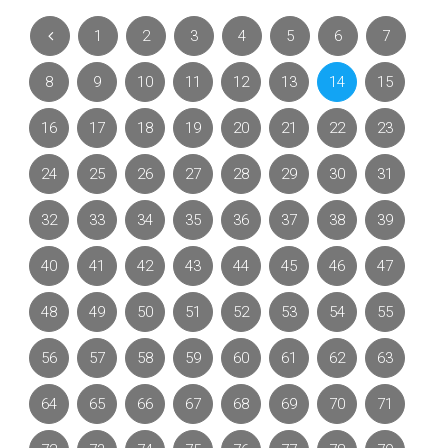
1
2
3
4
5
6
7
8
9
10
11
12
13
14
15
16
17
18
19
20
21
22
23
24
25
26
27
28
29
30
31
32
33
34
35
36
37
38
39
40
41
42
43
44
45
46
47
48
49
50
51
52
53
54
55
56
57
58
59
60
61
62
63
64
65
66
67
68
69
70
71