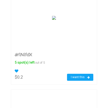
aYlNlfdX
5 spot(s) left
out of 5
$0.2
I want this