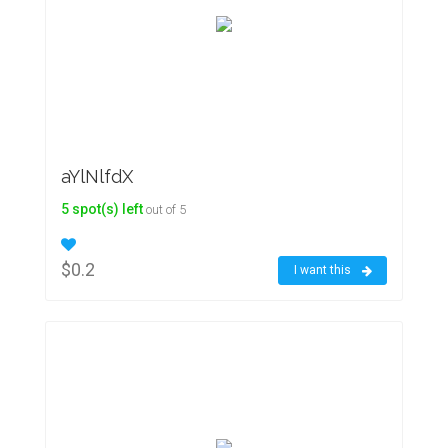
aYlNlfdX
5 spot(s) left
out of 5
$0.2
I want this