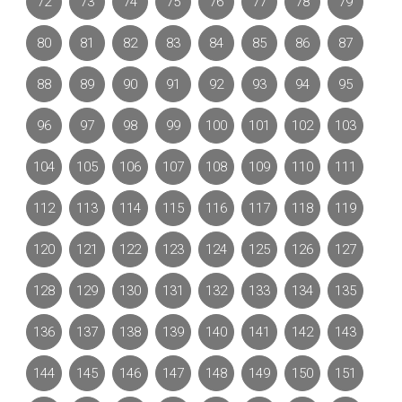
72
73
74
75
76
77
78
79
80
81
82
83
84
85
86
87
88
89
90
91
92
93
94
95
96
97
98
99
100
101
102
103
104
105
106
107
108
109
110
111
112
113
114
115
116
117
118
119
120
121
122
123
124
125
126
127
128
129
130
131
132
133
134
135
136
137
138
139
140
141
142
143
144
145
146
147
148
149
150
151