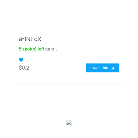
aYlNlfdX
5 spot(s) left
out of 5
$0.2
I want this