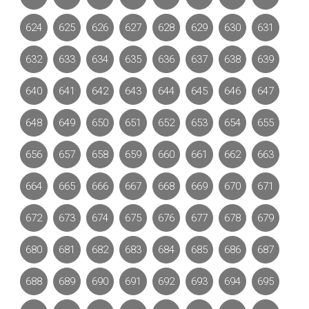
624
625
626
627
628
629
630
631
632
633
634
635
636
637
638
639
640
641
642
643
644
645
646
647
648
649
650
651
652
653
654
655
656
657
658
659
660
661
662
663
664
665
666
667
668
669
670
671
672
673
674
675
676
677
678
679
680
681
682
683
684
685
686
687
688
689
690
691
692
693
694
695