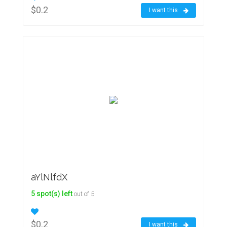
$0.2
I want this
aYlNlfdX
5 spot(s) left
out of 5
$0.2
I want this