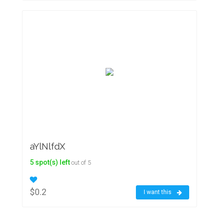
aYlNlfdX
5 spot(s) left
out of 5
$0.2
I want this