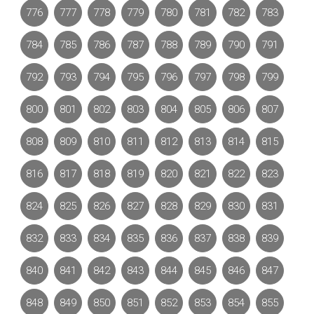
776
777
778
779
780
781
782
783
784
785
786
787
788
789
790
791
792
793
794
795
796
797
798
799
800
801
802
803
804
805
806
807
808
809
810
811
812
813
814
815
816
817
818
819
820
821
822
823
824
825
826
827
828
829
830
831
832
833
834
835
836
837
838
839
840
841
842
843
844
845
846
847
848
849
850
851
852
853
854
855