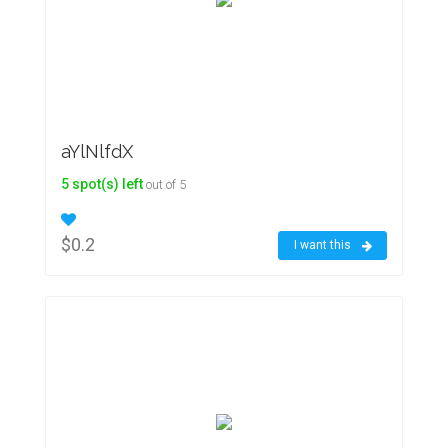
aYlNlfdX
5 spot(s) left
out of 5
$0.2
I want this