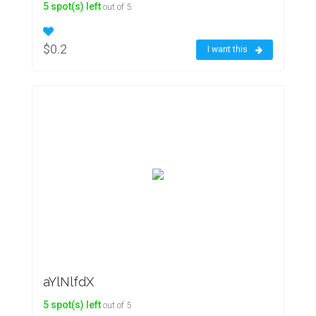
5 spot(s) left
out of 5
$0.2
I want this
aYlNlfdX
5 spot(s) left
out of 5