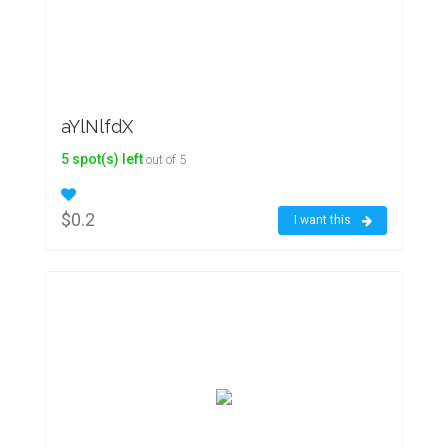
aYlNlfdX
5 spot(s) left
out of 5
$0.2
I want this