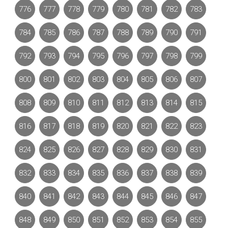
776
777
778
779
780
781
782
783
784
785
786
787
788
789
790
791
792
793
794
795
796
797
798
799
800
801
802
803
804
805
806
807
808
809
810
811
812
813
814
815
816
817
818
819
820
821
822
823
824
825
826
827
828
829
830
831
832
833
834
835
836
837
838
839
840
841
842
843
844
845
846
847
848
849
850
851
852
853
854
855