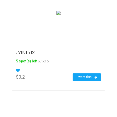
aYlNlfdX
5 spot(s) left
out of 5
$0.2
I want this