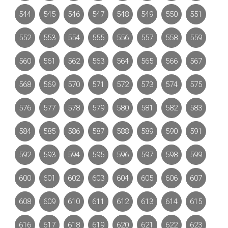
544
545
546
547
548
549
550
551
552
553
554
555
556
557
558
559
560
561
562
563
564
565
566
567
568
569
570
571
572
573
574
575
576
577
578
579
580
581
582
583
584
585
586
587
588
589
590
591
592
593
594
595
596
597
598
599
600
601
602
603
604
605
606
607
608
609
610
611
612
613
614
615
616
617
618
619
620
621
622
623