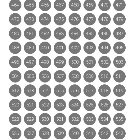
464
465
466
467
468
469
470
471
472
473
474
475
476
477
478
479
480
481
482
483
484
485
486
487
488
489
490
491
492
493
494
495
496
497
498
499
500
501
502
503
504
505
506
507
508
509
510
511
512
513
514
515
516
517
518
519
520
521
522
523
524
525
526
527
528
529
530
531
532
533
534
535
536
537
538
539
540
541
542
543