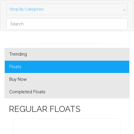
Shop By Categories
Trending
Floats
Buy Now
Completed Floats
REGULAR FLOATS