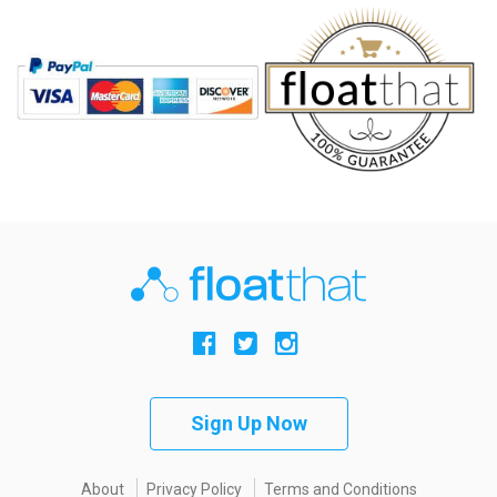
Sign Up Now
About
Privacy Policy
Terms and Conditions