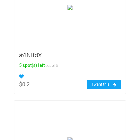
aYlNlfdX
5 spot(s) left
out of 5
$0.2
I want this