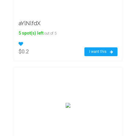
aYlNlfdX
5 spot(s) left
out of 5
$0.2
I want this