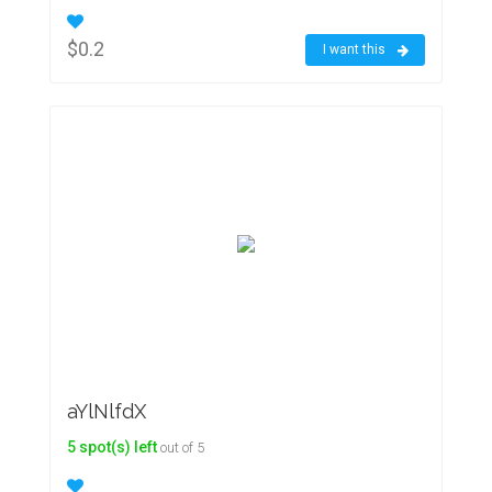
$0.2
I want this
aYlNlfdX
5 spot(s) left
out of 5