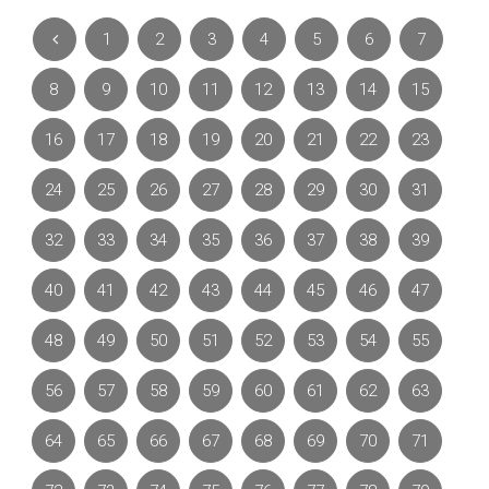
1
2
3
4
5
6
7
8
9
10
11
12
13
14
15
16
17
18
19
20
21
22
23
24
25
26
27
28
29
30
31
32
33
34
35
36
37
38
39
40
41
42
43
44
45
46
47
48
49
50
51
52
53
54
55
56
57
58
59
60
61
62
63
64
65
66
67
68
69
70
71