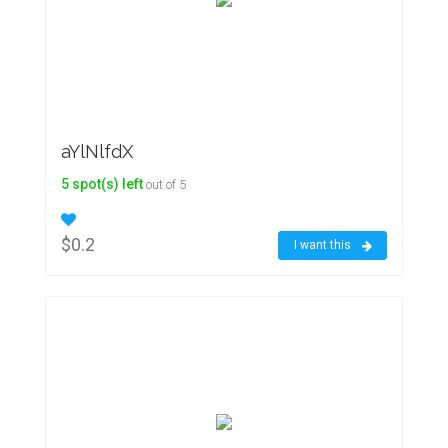
aYlNlfdX
5 spot(s) left
out of 5
$0.2
I want this