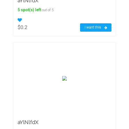
aYlNlfdX
5 spot(s) left
out of 5
$0.2
I want this
aYlNlfdX