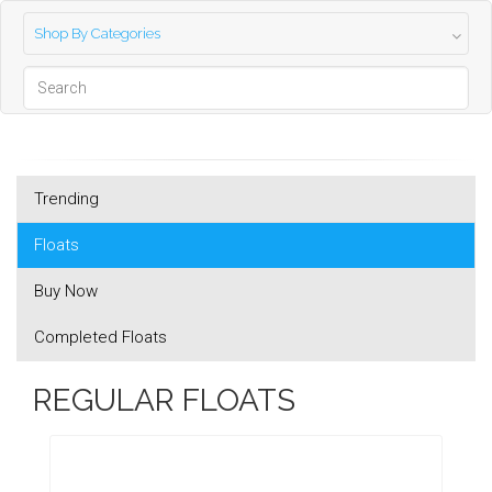
Shop By Categories
Trending
Floats
Buy Now
Completed Floats
REGULAR FLOATS