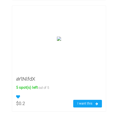
aYlNlfdX
5 spot(s) left
out of 5
$0.2
I want this