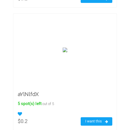
aYlNlfdX
5 spot(s) left
out of 5
$0.2
I want this