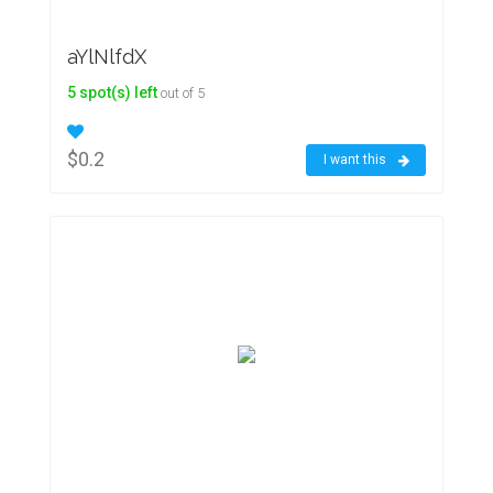
aYlNlfdX
5 spot(s) left
out of 5
$0.2
I want this