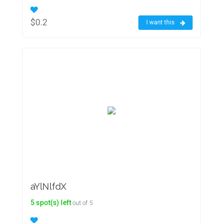
$0.2
I want this
aYlNlfdX
5 spot(s) left
out of 5