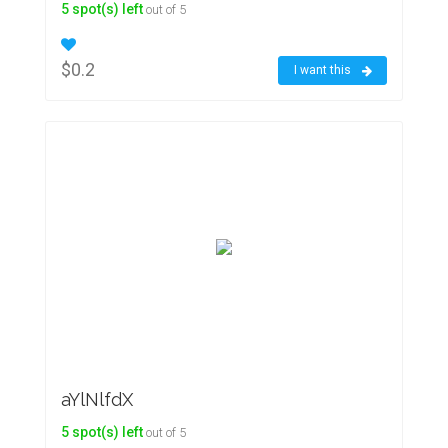
5 spot(s) left
out of 5
$0.2
I want this
aYlNlfdX
5 spot(s) left
out of 5