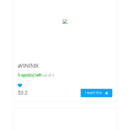
aYlNlfdX
5 spot(s) left
out of 5
$0.2
I want this