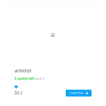
aYlNlfdX
5 spot(s) left
out of 5
$0.2
I want this