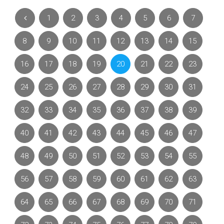
1
2
3
4
5
6
7
8
9
10
11
12
13
14
15
16
17
18
19
20
21
22
23
24
25
26
27
28
29
30
31
32
33
34
35
36
37
38
39
40
41
42
43
44
45
46
47
48
49
50
51
52
53
54
55
56
57
58
59
60
61
62
63
64
65
66
67
68
69
70
71