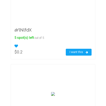
aYlNlfdX
5 spot(s) left
out of 5
$0.2
I want this