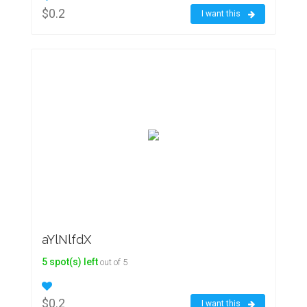
$0.2
I want this
aYlNlfdX
5 spot(s) left
out of 5
$0.2
I want this