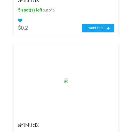
aYlNlfdX
5 spot(s) left
out of 5
$0.2
I want this
aYlNlfdX