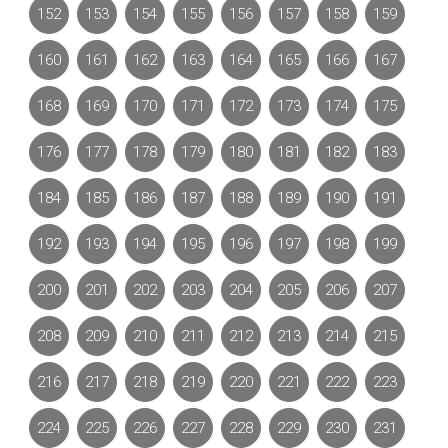
152
153
154
155
156
157
158
159
160
161
162
163
164
165
166
167
168
169
170
171
172
173
174
175
176
177
178
179
180
181
182
183
184
185
186
187
188
189
190
191
192
193
194
195
196
197
198
199
200
201
202
203
204
205
206
207
208
209
210
211
212
213
214
215
216
217
218
219
220
221
222
223
224
225
226
227
228
229
230
231