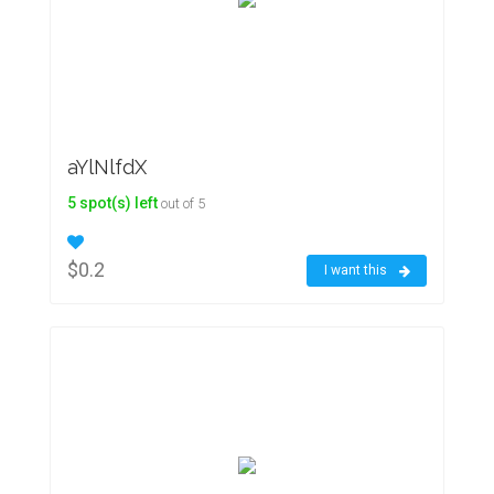
aYlNlfdX
5 spot(s) left
out of 5
$0.2
I want this