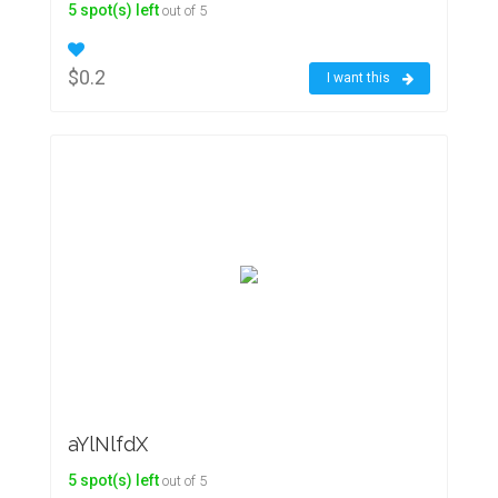
5 spot(s) left
out of 5
$0.2
I want this
aYlNlfdX
5 spot(s) left
out of 5