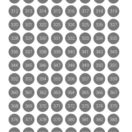
312
313
314
315
316
317
318
319
320
321
322
323
324
325
326
327
328
329
330
331
332
333
334
335
336
337
338
339
340
341
342
343
344
345
346
347
348
349
350
351
352
353
354
355
356
357
358
359
360
361
362
363
364
365
366
367
368
369
370
371
372
373
374
375
376
377
378
379
380
381
382
383