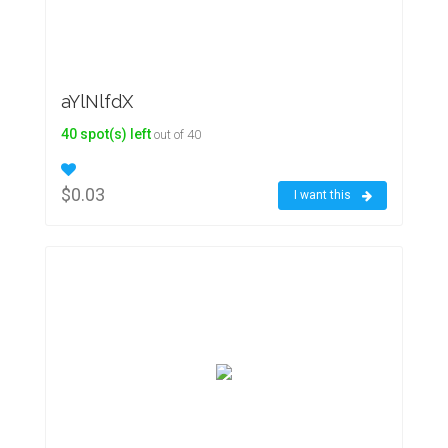
aYlNlfdX
40 spot(s) left
out of 40
$0.03
I want this