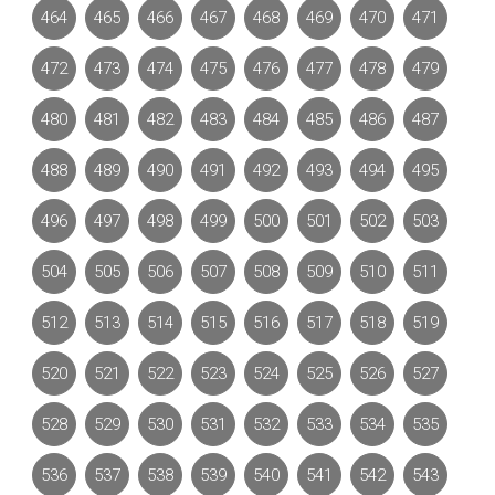
464
465
466
467
468
469
470
471
472
473
474
475
476
477
478
479
480
481
482
483
484
485
486
487
488
489
490
491
492
493
494
495
496
497
498
499
500
501
502
503
504
505
506
507
508
509
510
511
512
513
514
515
516
517
518
519
520
521
522
523
524
525
526
527
528
529
530
531
532
533
534
535
536
537
538
539
540
541
542
543