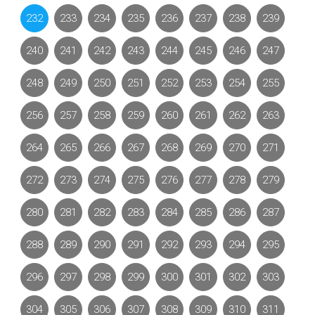
232
233
234
235
236
237
238
239
240
241
242
243
244
245
246
247
248
249
250
251
252
253
254
255
256
257
258
259
260
261
262
263
264
265
266
267
268
269
270
271
272
273
274
275
276
277
278
279
280
281
282
283
284
285
286
287
288
289
290
291
292
293
294
295
296
297
298
299
300
301
302
303
304
305
306
307
308
309
310
311