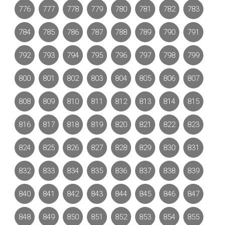
776
777
778
779
780
781
782
783
784
785
786
787
788
789
790
791
792
793
794
795
796
797
798
799
800
801
802
803
804
805
806
807
808
809
810
811
812
813
814
815
816
817
818
819
820
821
822
823
824
825
826
827
828
829
830
831
832
833
834
835
836
837
838
839
840
841
842
843
844
845
846
847
848
849
850
851
852
853
854
855