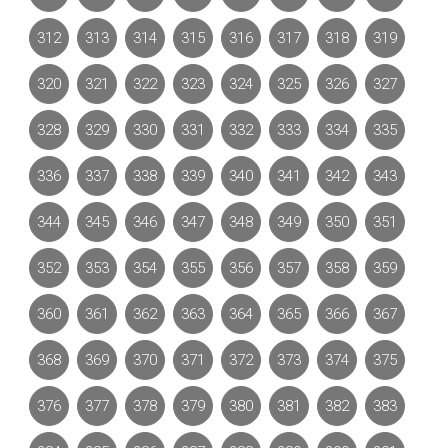
312
313
314
315
316
317
318
319
320
321
322
323
324
325
326
327
328
329
330
331
332
333
334
335
336
337
338
339
340
341
342
343
344
345
346
347
348
349
350
351
352
353
354
355
356
357
358
359
360
361
362
363
364
365
366
367
368
369
370
371
372
373
374
375
376
377
378
379
380
381
382
383