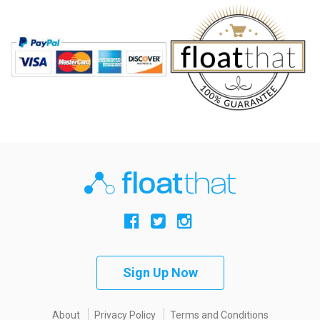
Sign Up Now
About
Privacy Policy
Terms and Conditions