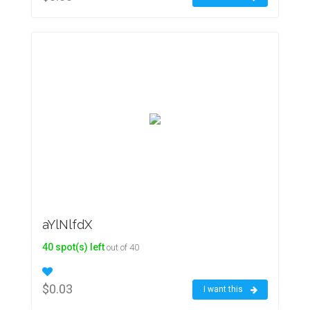
aYlNlfdX
40 spot(s) left
out of 40
$0.03
I want this