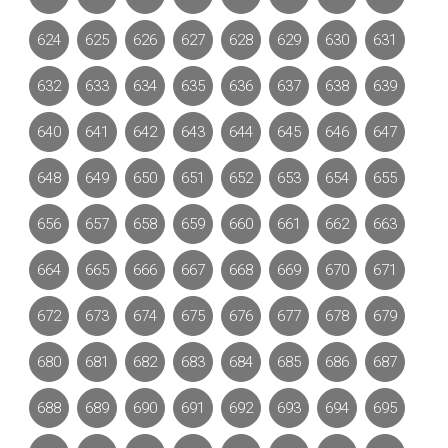
624
625
626
627
628
629
630
631
632
633
634
635
636
637
638
639
640
641
642
643
644
645
646
647
648
649
650
651
652
653
654
655
656
657
658
659
660
661
662
663
664
665
666
667
668
669
670
671
672
673
674
675
676
677
678
679
680
681
682
683
684
685
686
687
688
689
690
691
692
693
694
695