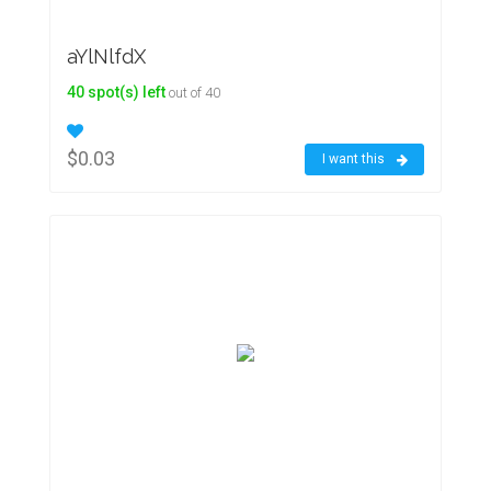
aYlNlfdX
40 spot(s) left
out of 40
$0.03
I want this