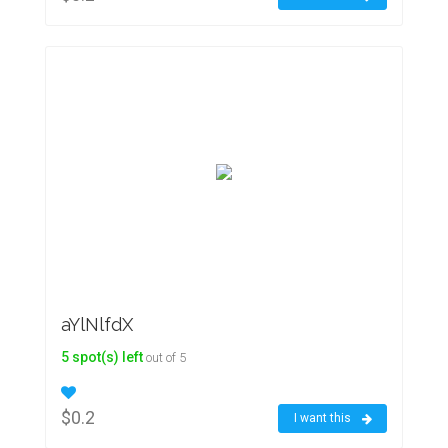
aYlNlfdX
5 spot(s) left
out of 5
$0.2
I want this