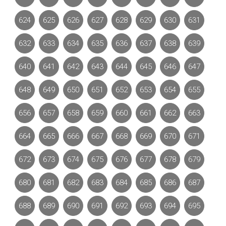
624
625
626
627
628
629
630
631
632
633
634
635
636
637
638
639
640
641
642
643
644
645
646
647
648
649
650
651
652
653
654
655
656
657
658
659
660
661
662
663
664
665
666
667
668
669
670
671
672
673
674
675
676
677
678
679
680
681
682
683
684
685
686
687
688
689
690
691
692
693
694
695