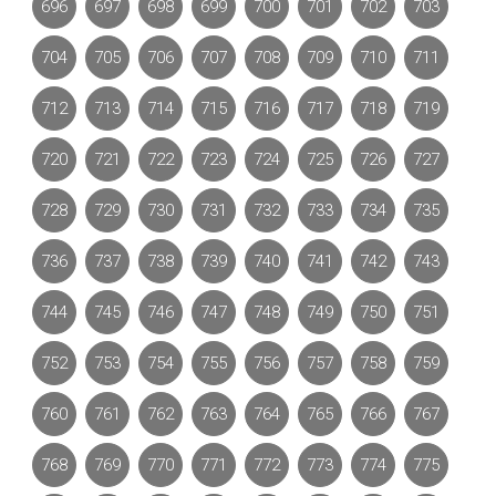
696
697
698
699
700
701
702
703
704
705
706
707
708
709
710
711
712
713
714
715
716
717
718
719
720
721
722
723
724
725
726
727
728
729
730
731
732
733
734
735
736
737
738
739
740
741
742
743
744
745
746
747
748
749
750
751
752
753
754
755
756
757
758
759
760
761
762
763
764
765
766
767
768
769
770
771
772
773
774
775