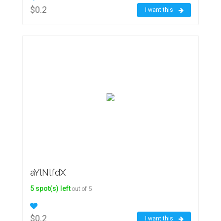
$0.2
I want this
aYlNlfdX
5 spot(s) left
out of 5
$0.2
I want this