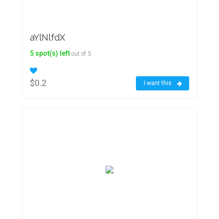
aYlNlfdX
5 spot(s) left
out of 5
$0.2
I want this