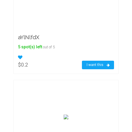
aYlNlfdX
5 spot(s) left
out of 5
$0.2
I want this