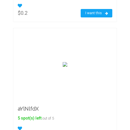
$0.2
I want this
aYlNlfdX
5 spot(s) left
out of 5