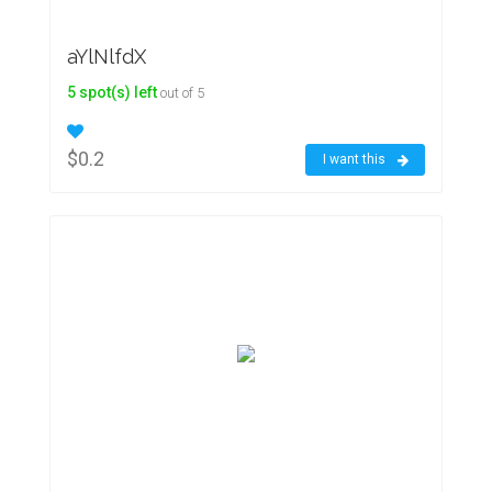
aYlNlfdX
5 spot(s) left
out of 5
$0.2
I want this