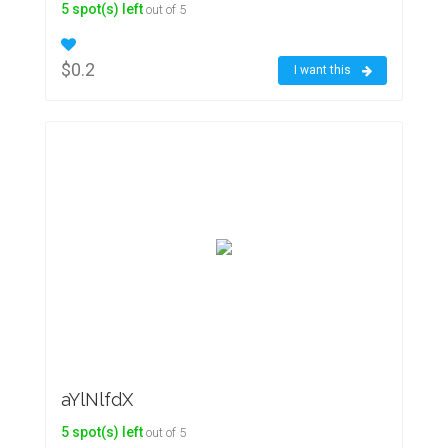
5 spot(s) left
out of 5
$0.2
I want this
aYlNlfdX
5 spot(s) left
out of 5