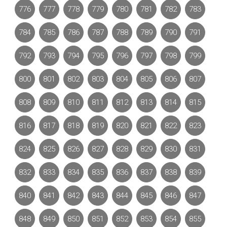
776
777
778
779
780
781
782
783
784
785
786
787
788
789
790
791
792
793
794
795
796
797
798
799
800
801
802
803
804
805
806
807
808
809
810
811
812
813
814
815
816
817
818
819
820
821
822
823
824
825
826
827
828
829
830
831
832
833
834
835
836
837
838
839
840
841
842
843
844
845
846
847
848
849
850
851
852
853
854
855