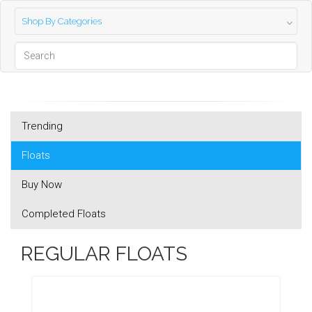
Shop By Categories
Trending
Floats
Buy Now
Completed Floats
REGULAR FLOATS