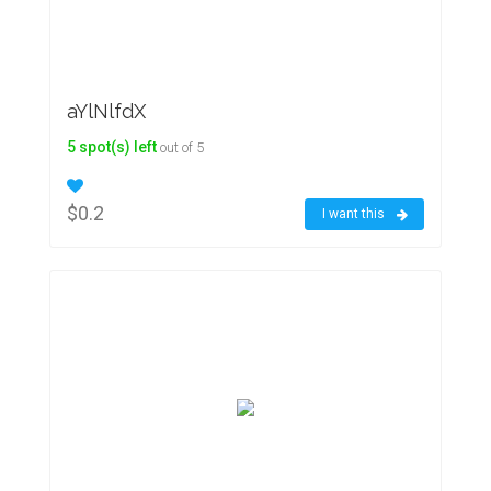
aYlNlfdX
5 spot(s) left
out of 5
$0.2
I want this