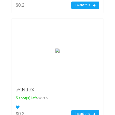
$0.2
I want this
aYlNlfdX
5 spot(s) left
out of 5
$0.2
I want this