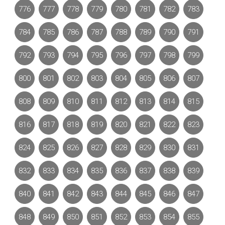
776
777
778
779
780
781
782
783
784
785
786
787
788
789
790
791
792
793
794
795
796
797
798
799
800
801
802
803
804
805
806
807
808
809
810
811
812
813
814
815
816
817
818
819
820
821
822
823
824
825
826
827
828
829
830
831
832
833
834
835
836
837
838
839
840
841
842
843
844
845
846
847
848
849
850
851
852
853
854
855