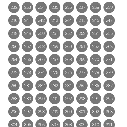
232
233
234
235
236
237
238
239
240
241
242
243
244
245
246
247
248
249
250
251
252
253
254
255
256
257
258
259
260
261
262
263
264
265
266
267
268
269
270
271
272
273
274
275
276
277
278
279
280
281
282
283
284
285
286
287
288
289
290
291
292
293
294
295
296
297
298
299
300
301
302
303
304
305
306
307
308
309
310
311