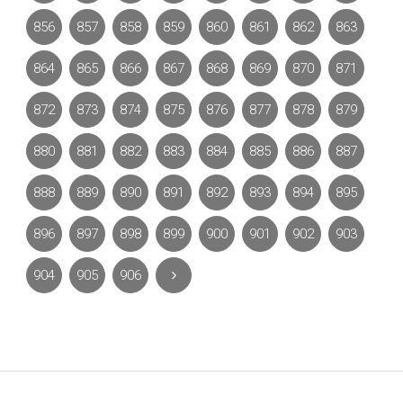
856
857
858
859
860
861
862
863
864
865
866
867
868
869
870
871
872
873
874
875
876
877
878
879
880
881
882
883
884
885
886
887
888
889
890
891
892
893
894
895
896
897
898
899
900
901
902
903
904
905
906