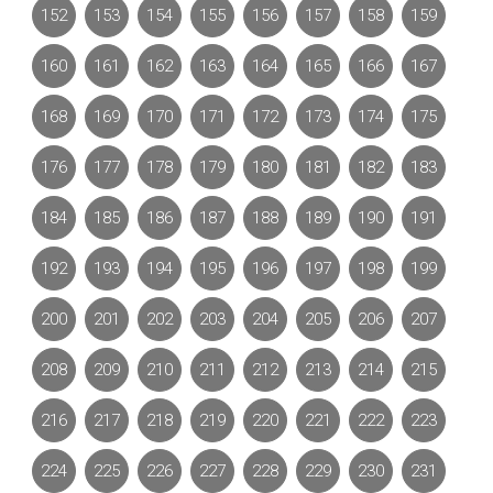
152
153
154
155
156
157
158
159
160
161
162
163
164
165
166
167
168
169
170
171
172
173
174
175
176
177
178
179
180
181
182
183
184
185
186
187
188
189
190
191
192
193
194
195
196
197
198
199
200
201
202
203
204
205
206
207
208
209
210
211
212
213
214
215
216
217
218
219
220
221
222
223
224
225
226
227
228
229
230
231