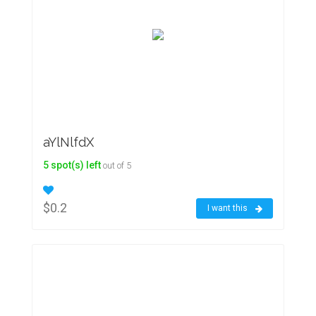
aYlNlfdX
5 spot(s) left
out of 5
$0.2
I want this