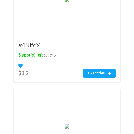
aYlNlfdX
5 spot(s) left
out of 5
$0.2
I want this