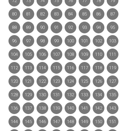
72
73
74
75
76
77
78
79
80
81
82
83
84
85
86
87
88
89
90
91
92
93
94
95
96
97
98
99
100
101
102
103
104
105
106
107
108
109
110
111
112
113
114
115
116
117
118
119
120
121
122
123
124
125
126
127
128
129
130
131
132
133
134
135
136
137
138
139
140
141
142
143
144
145
146
147
148
149
150
151