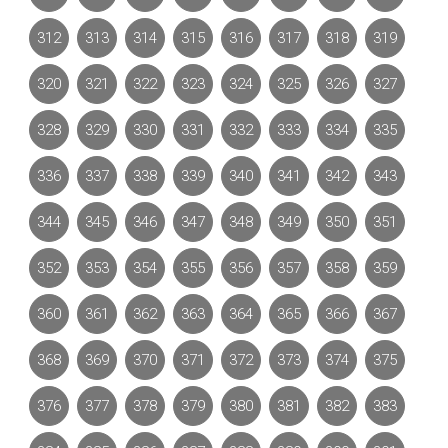
312
313
314
315
316
317
318
319
320
321
322
323
324
325
326
327
328
329
330
331
332
333
334
335
336
337
338
339
340
341
342
343
344
345
346
347
348
349
350
351
352
353
354
355
356
357
358
359
360
361
362
363
364
365
366
367
368
369
370
371
372
373
374
375
376
377
378
379
380
381
382
383