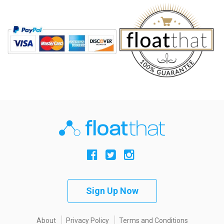
Sign Up Now
About
Privacy Policy
Terms and Conditions