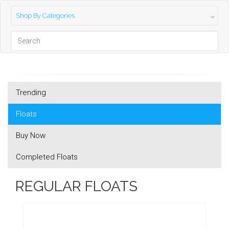
Shop By Categories
Trending
Floats
Buy Now
Completed Floats
REGULAR FLOATS