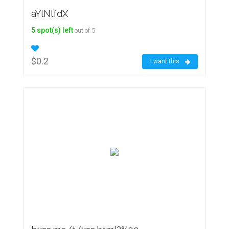
aYlNlfdX
5 spot(s) left
out of 5
$0.2
I want this