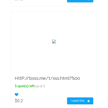
HttP://bxss.me/t/xss.html?%00
5 spot(s) left
out of 5
$0.2
I want this