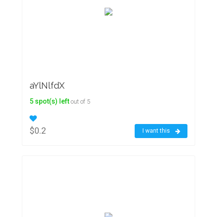
aYlNlfdX
5 spot(s) left
out of 5
$0.2
I want this