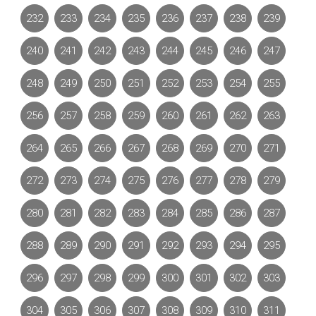
232
233
234
235
236
237
238
239
240
241
242
243
244
245
246
247
248
249
250
251
252
253
254
255
256
257
258
259
260
261
262
263
264
265
266
267
268
269
270
271
272
273
274
275
276
277
278
279
280
281
282
283
284
285
286
287
288
289
290
291
292
293
294
295
296
297
298
299
300
301
302
303
304
305
306
307
308
309
310
311