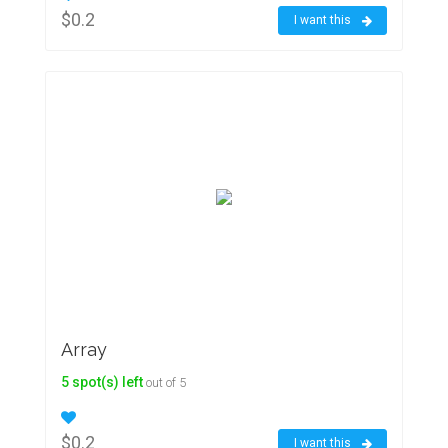
$0.2
I want this
Array
5 spot(s) left
out of 5
$0.2
I want this