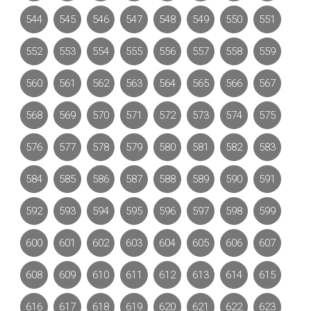
544
545
546
547
548
549
550
551
552
553
554
555
556
557
558
559
560
561
562
563
564
565
566
567
568
569
570
571
572
573
574
575
576
577
578
579
580
581
582
583
584
585
586
587
588
589
590
591
592
593
594
595
596
597
598
599
600
601
602
603
604
605
606
607
608
609
610
611
612
613
614
615
616
617
618
619
620
621
622
623