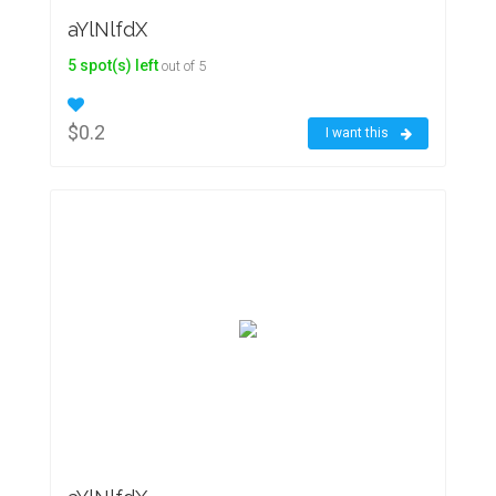
aYlNlfdX
5 spot(s) left
out of 5
$0.2
I want this