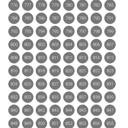
776
777
778
779
780
781
782
783
784
785
786
787
788
789
790
791
792
793
794
795
796
797
798
799
800
801
802
803
804
805
806
807
808
809
810
811
812
813
814
815
816
817
818
819
820
821
822
823
824
825
826
827
828
829
830
831
832
833
834
835
836
837
838
839
840
841
842
843
844
845
846
847
848
849
850
851
852
853
854
855