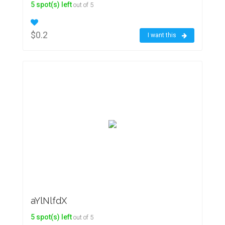
5 spot(s) left
out of 5
$0.2
I want this
aYlNlfdX
5 spot(s) left
out of 5