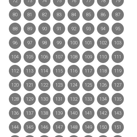
72
73
74
75
76
77
78
79
80
81
82
83
84
85
86
87
88
89
90
91
92
93
94
95
96
97
98
99
100
101
102
103
104
105
106
107
108
109
110
111
112
113
114
115
116
117
118
119
120
121
122
123
124
125
126
127
128
129
130
131
132
133
134
135
136
137
138
139
140
141
142
143
144
145
146
147
148
149
150
151