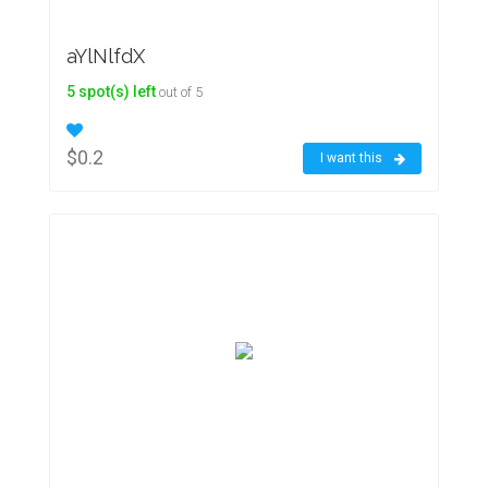
aYlNlfdX
5 spot(s) left
out of 5
$0.2
I want this