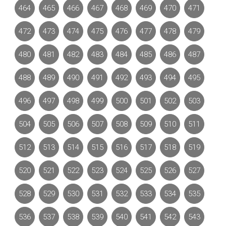
464
465
466
467
468
469
470
471
472
473
474
475
476
477
478
479
480
481
482
483
484
485
486
487
488
489
490
491
492
493
494
495
496
497
498
499
500
501
502
503
504
505
506
507
508
509
510
511
512
513
514
515
516
517
518
519
520
521
522
523
524
525
526
527
528
529
530
531
532
533
534
535
536
537
538
539
540
541
542
543