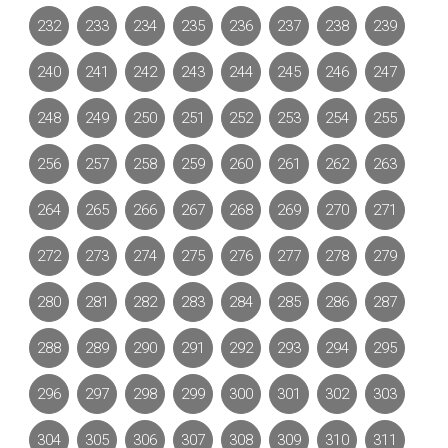
232
233
234
235
236
237
238
239
240
241
242
243
244
245
246
247
248
249
250
251
252
253
254
255
256
257
258
259
260
261
262
263
264
265
266
267
268
269
270
271
272
273
274
275
276
277
278
279
280
281
282
283
284
285
286
287
288
289
290
291
292
293
294
295
296
297
298
299
300
301
302
303
304
305
306
307
308
309
310
311