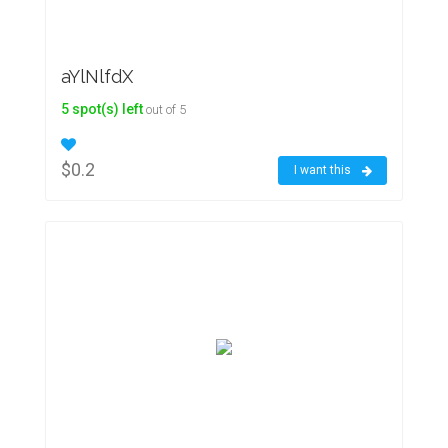
aYlNlfdX
5 spot(s) left
out of 5
$0.2
I want this