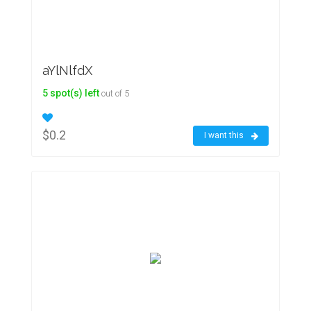
aYlNlfdX
5 spot(s) left
out of 5
$0.2
I want this