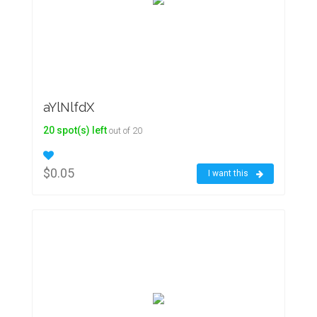
aYlNlfdX
20 spot(s) left
out of 20
$0.05
I want this