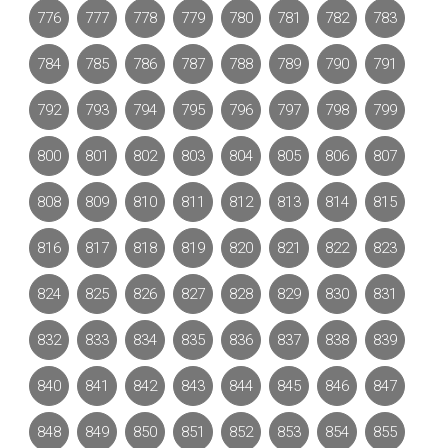
776
777
778
779
780
781
782
783
784
785
786
787
788
789
790
791
792
793
794
795
796
797
798
799
800
801
802
803
804
805
806
807
808
809
810
811
812
813
814
815
816
817
818
819
820
821
822
823
824
825
826
827
828
829
830
831
832
833
834
835
836
837
838
839
840
841
842
843
844
845
846
847
848
849
850
851
852
853
854
855