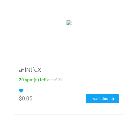
aYlNlfdX
20 spot(s) left
out of 20
$0.05
I want this