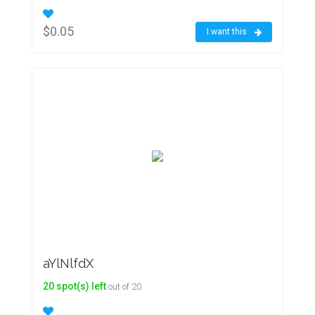
$0.05
I want this
aYlNlfdX
20 spot(s) left
out of 20