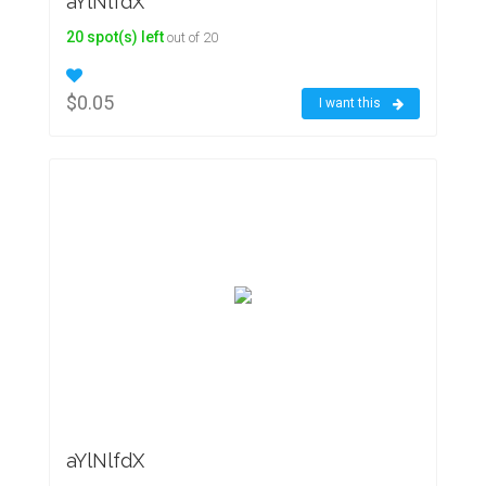
aYlNlfdX
20 spot(s) left
out of 20
$0.05
I want this
aYlNlfdX