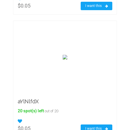
$0.05
I want this
aYlNlfdX
20 spot(s) left
out of 20
$0.05
I want this