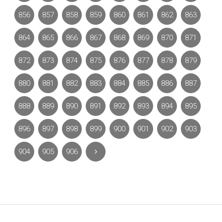
856
857
858
859
860
861
862
863
864
865
866
867
868
869
870
871
872
873
874
875
876
877
878
879
880
881
882
883
884
885
886
887
888
889
890
891
892
893
894
895
896
897
898
899
900
901
902
903
904
905
906