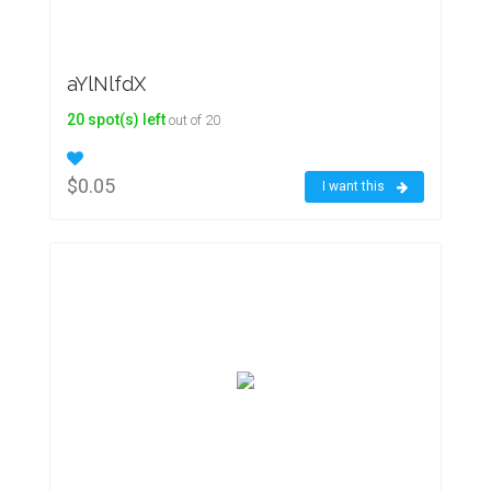
aYlNlfdX
20 spot(s) left
out of 20
$0.05
I want this