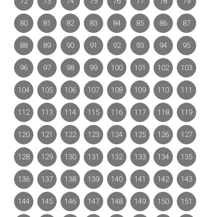
72
73
74
75
76
77
78
79
80
81
82
83
84
85
86
87
88
89
90
91
92
93
94
95
96
97
98
99
100
101
102
103
104
105
106
107
108
109
110
111
112
113
114
115
116
117
118
119
120
121
122
123
124
125
126
127
128
129
130
131
132
133
134
135
136
137
138
139
140
141
142
143
144
145
146
147
148
149
150
151