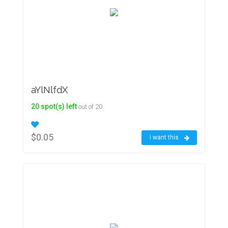
aYlNlfdX
20 spot(s) left
out of 20
$0.05
I want this