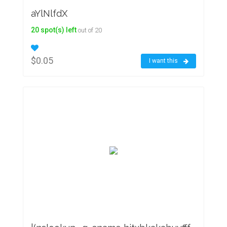
aYlNlfdX
20 spot(s) left
out of 20
$0.05
I want this