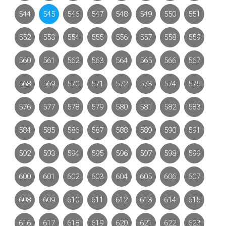
544
545
546
547
548
549
550
551
552
553
554
555
556
557
558
559
560
561
562
563
564
565
566
567
568
569
570
571
572
573
574
575
576
577
578
579
580
581
582
583
584
585
586
587
588
589
590
591
592
593
594
595
596
597
598
599
600
601
602
603
604
605
606
607
608
609
610
611
612
613
614
615
616
617
618
619
620
621
622
623