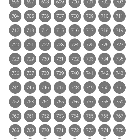
696
697
698
699
700
701
702
703
704
705
706
707
708
709
710
711
712
713
714
715
716
717
718
719
720
721
722
723
724
725
726
727
728
729
730
731
732
733
734
735
736
737
738
739
740
741
742
743
744
745
746
747
748
749
750
751
752
753
754
755
756
757
758
759
760
761
762
763
764
765
766
767
768
769
770
771
772
773
774
775