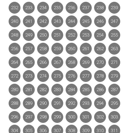
232
233
234
235
236
237
238
239
240
241
242
243
244
245
246
247
248
249
250
251
252
253
254
255
256
257
258
259
260
261
262
263
264
265
266
267
268
269
270
271
272
273
274
275
276
277
278
279
280
281
282
283
284
285
286
287
288
289
290
291
292
293
294
295
296
297
298
299
300
301
302
303
304
305
306
307
308
309
310
311