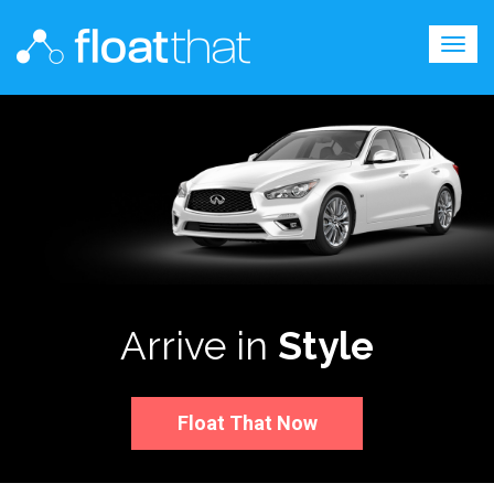
Togg
navig
Arrive in
Style
Float That Now