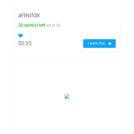
aYlNlfdX
20 spot(s) left
out of 20
$0.05
I want this