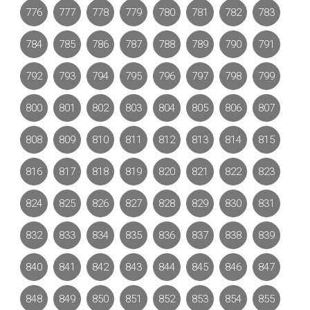
776
777
778
779
780
781
782
783
784
785
786
787
788
789
790
791
792
793
794
795
796
797
798
799
800
801
802
803
804
805
806
807
808
809
810
811
812
813
814
815
816
817
818
819
820
821
822
823
824
825
826
827
828
829
830
831
832
833
834
835
836
837
838
839
840
841
842
843
844
845
846
847
848
849
850
851
852
853
854
855