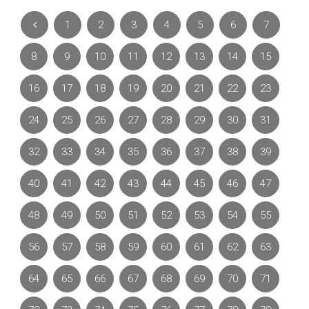
1
2
3
4
5
6
7
8
9
10
11
12
13
14
15
16
17
18
19
20
21
22
23
24
25
26
27
28
29
30
31
32
33
34
35
36
37
38
39
40
41
42
43
44
45
46
47
48
49
50
51
52
53
54
55
56
57
58
59
60
61
62
63
64
65
66
67
68
69
70
71