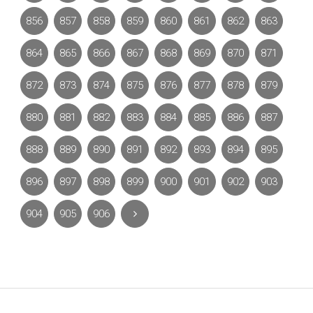
856
857
858
859
860
861
862
863
864
865
866
867
868
869
870
871
872
873
874
875
876
877
878
879
880
881
882
883
884
885
886
887
888
889
890
891
892
893
894
895
896
897
898
899
900
901
902
903
904
905
906