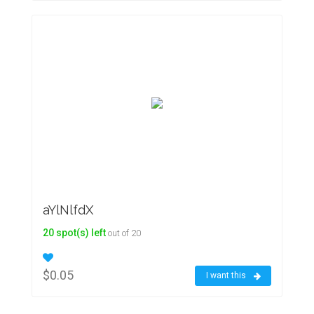
aYlNlfdX
20 spot(s) left
out of 20
$0.05
I want this