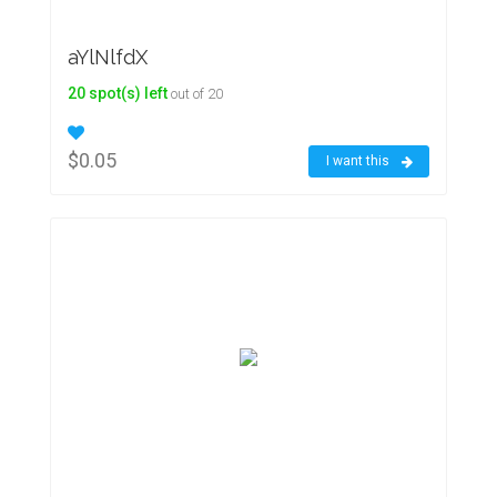
aYlNlfdX
20 spot(s) left
out of 20
$0.05
I want this