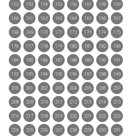
152
153
154
155
156
157
158
159
160
161
162
163
164
165
166
167
168
169
170
171
172
173
174
175
176
177
178
179
180
181
182
183
184
185
186
187
188
189
190
191
192
193
194
195
196
197
198
199
200
201
202
203
204
205
206
207
208
209
210
211
212
213
214
215
216
217
218
219
220
221
222
223
224
225
226
227
228
229
230
231