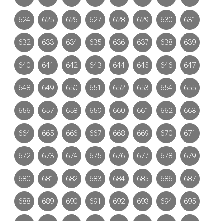
624
625
626
627
628
629
630
631
632
633
634
635
636
637
638
639
640
641
642
643
644
645
646
647
648
649
650
651
652
653
654
655
656
657
658
659
660
661
662
663
664
665
666
667
668
669
670
671
672
673
674
675
676
677
678
679
680
681
682
683
684
685
686
687
688
689
690
691
692
693
694
695