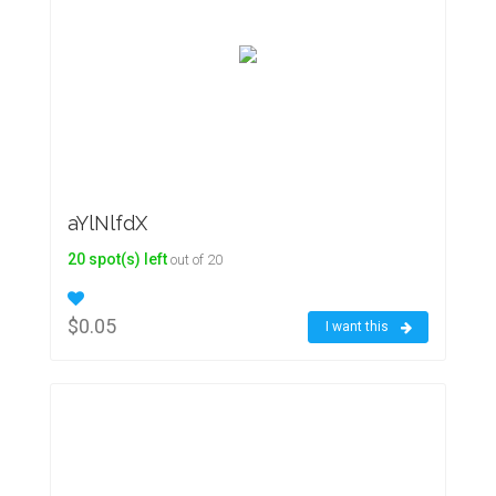
aYlNlfdX
20 spot(s) left
out of 20
$0.05
I want this