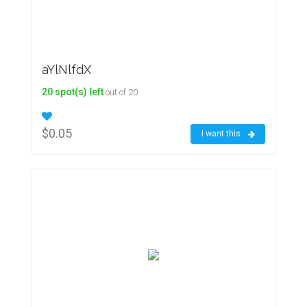
aYlNlfdX
20 spot(s) left
out of 20
$0.05
I want this