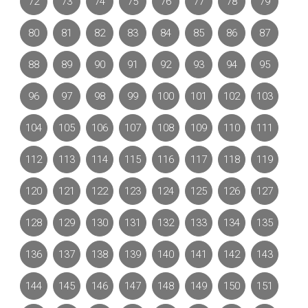
72
73
74
75
76
77
78
79
80
81
82
83
84
85
86
87
88
89
90
91
92
93
94
95
96
97
98
99
100
101
102
103
104
105
106
107
108
109
110
111
112
113
114
115
116
117
118
119
120
121
122
123
124
125
126
127
128
129
130
131
132
133
134
135
136
137
138
139
140
141
142
143
144
145
146
147
148
149
150
151