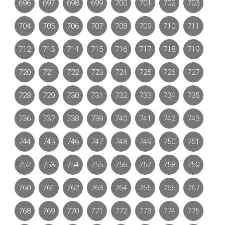
696
697
698
699
700
701
702
703
704
705
706
707
708
709
710
711
712
713
714
715
716
717
718
719
720
721
722
723
724
725
726
727
728
729
730
731
732
733
734
735
736
737
738
739
740
741
742
743
744
745
746
747
748
749
750
751
752
753
754
755
756
757
758
759
760
761
762
763
764
765
766
767
768
769
770
771
772
773
774
775