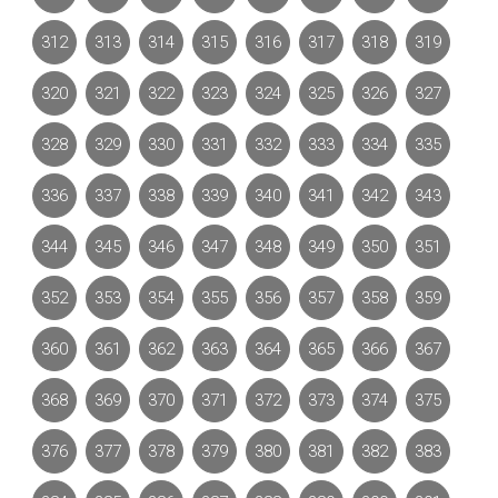
312
313
314
315
316
317
318
319
320
321
322
323
324
325
326
327
328
329
330
331
332
333
334
335
336
337
338
339
340
341
342
343
344
345
346
347
348
349
350
351
352
353
354
355
356
357
358
359
360
361
362
363
364
365
366
367
368
369
370
371
372
373
374
375
376
377
378
379
380
381
382
383