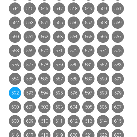
544
545
546
547
548
549
550
551
552
553
554
555
556
557
558
559
560
561
562
563
564
565
566
567
568
569
570
571
572
573
574
575
576
577
578
579
580
581
582
583
584
585
586
587
588
589
590
591
592
593
594
595
596
597
598
599
600
601
602
603
604
605
606
607
608
609
610
611
612
613
614
615
616
617
618
619
620
621
622
623