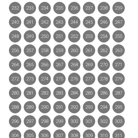
232
233
234
235
236
237
238
239
240
241
242
243
244
245
246
247
248
249
250
251
252
253
254
255
256
257
258
259
260
261
262
263
264
265
266
267
268
269
270
271
272
273
274
275
276
277
278
279
280
281
282
283
284
285
286
287
288
289
290
291
292
293
294
295
296
297
298
299
300
301
302
303
304
305
306
307
308
309
310
311