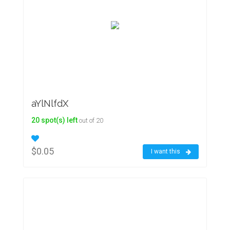
aYlNlfdX
20 spot(s) left
out of 20
$0.05
I want this