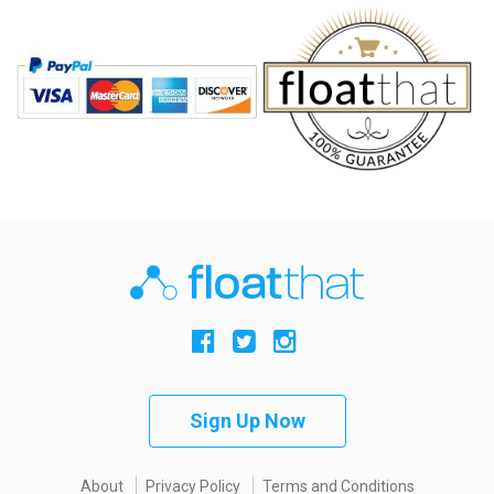
Sign Up Now
About
Privacy Policy
Terms and Conditions