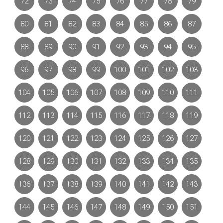
72
73
74
75
76
77
78
79
80
81
82
83
84
85
86
87
88
89
90
91
92
93
94
95
96
97
98
99
100
101
102
103
104
105
106
107
108
109
110
111
112
113
114
115
116
117
118
119
120
121
122
123
124
125
126
127
128
129
130
131
132
133
134
135
136
137
138
139
140
141
142
143
144
145
146
147
148
149
150
151