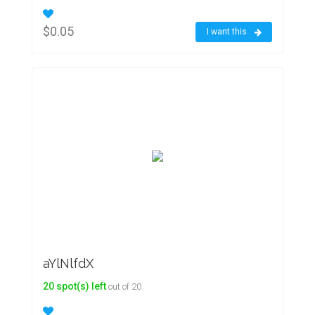
$0.05
I want this
aYlNlfdX
20 spot(s) left
out of 20