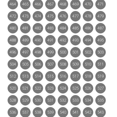
464
465
466
467
468
469
470
471
472
473
474
475
476
477
478
479
480
481
482
483
484
485
486
487
488
489
490
491
492
493
494
495
496
497
498
499
500
501
502
503
504
505
506
507
508
509
510
511
512
513
514
515
516
517
518
519
520
521
522
523
524
525
526
527
528
529
530
531
532
533
534
535
536
537
538
539
540
541
542
543