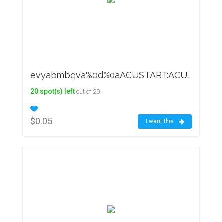
evyabmbqva%0d%0aACUSTART:ACUEND
20 spot(s) left
out of 20
$0.05
I want this