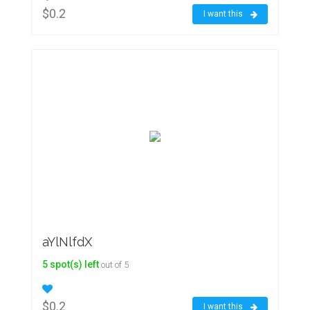
$0.2
I want this
aYlNlfdX
5 spot(s) left
out of 5
$0.2
I want this