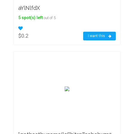
aYlNlfdX
5 spot(s) left
out of 5
$0.2
I want this