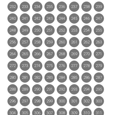
232
233
234
235
236
237
238
239
240
241
242
243
244
245
246
247
248
249
250
251
252
253
254
255
256
257
258
259
260
261
262
263
264
265
266
267
268
269
270
271
272
273
274
275
276
277
278
279
280
281
282
283
284
285
286
287
288
289
290
291
292
293
294
295
296
297
298
299
300
301
302
303
304
305
306
307
308
309
310
311