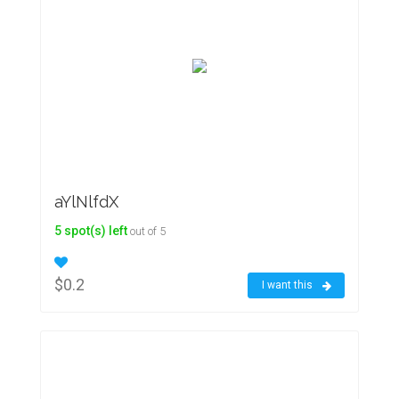
aYlNlfdX
5 spot(s) left
out of 5
$0.2
I want this