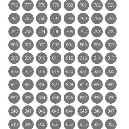
776
777
778
779
780
781
782
783
784
785
786
787
788
789
790
791
792
793
794
795
796
797
798
799
800
801
802
803
804
805
806
807
808
809
810
811
812
813
814
815
816
817
818
819
820
821
822
823
824
825
826
827
828
829
830
831
832
833
834
835
836
837
838
839
840
841
842
843
844
845
846
847
848
849
850
851
852
853
854
855