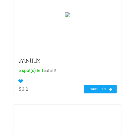
aYlNlfdX
5 spot(s) left
out of 5
$0.2
I want this