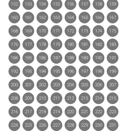
152
153
154
155
156
157
158
159
160
161
162
163
164
165
166
167
168
169
170
171
172
173
174
175
176
177
178
179
180
181
182
183
184
185
186
187
188
189
190
191
192
193
194
195
196
197
198
199
200
201
202
203
204
205
206
207
208
209
210
211
212
213
214
215
216
217
218
219
220
221
222
223
224
225
226
227
228
229
230
231