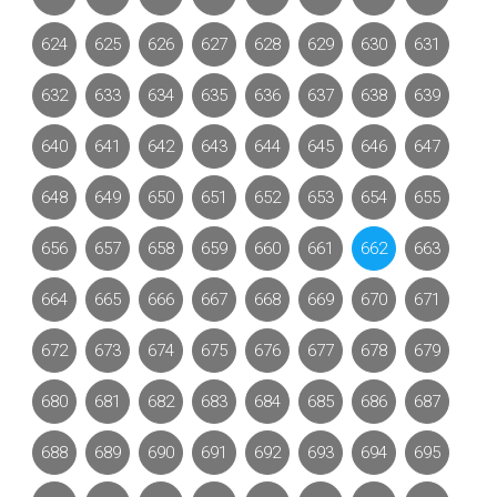
624
625
626
627
628
629
630
631
632
633
634
635
636
637
638
639
640
641
642
643
644
645
646
647
648
649
650
651
652
653
654
655
656
657
658
659
660
661
662
663
664
665
666
667
668
669
670
671
672
673
674
675
676
677
678
679
680
681
682
683
684
685
686
687
688
689
690
691
692
693
694
695