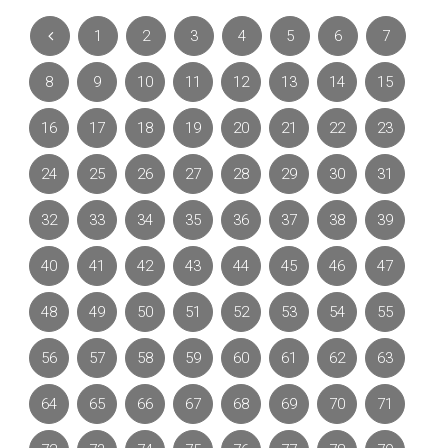
1
2
3
4
5
6
7
8
9
10
11
12
13
14
15
16
17
18
19
20
21
22
23
24
25
26
27
28
29
30
31
32
33
34
35
36
37
38
39
40
41
42
43
44
45
46
47
48
49
50
51
52
53
54
55
56
57
58
59
60
61
62
63
64
65
66
67
68
69
70
71