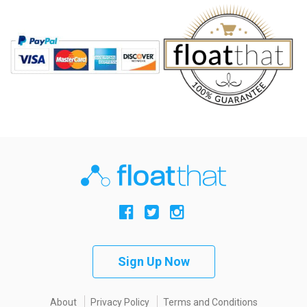
Sign Up Now
About
Privacy Policy
Terms and Conditions