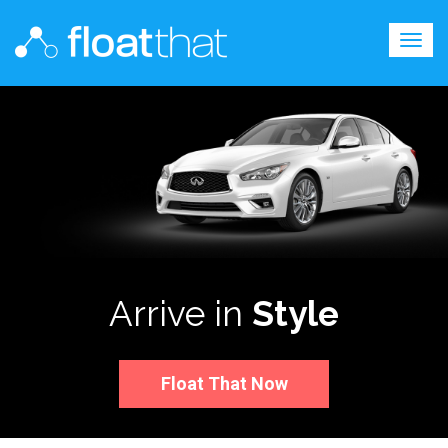
Togg
navig
Arrive in
Style
Float That Now