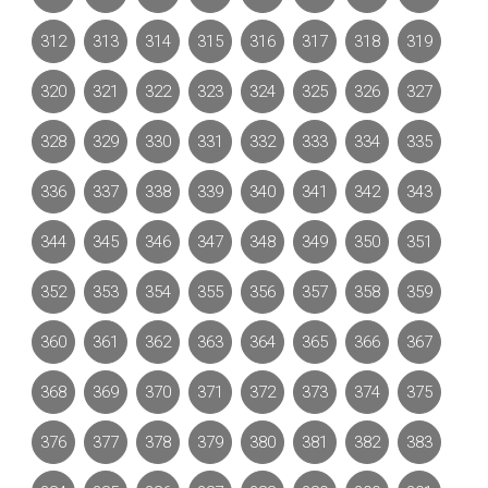
312
313
314
315
316
317
318
319
320
321
322
323
324
325
326
327
328
329
330
331
332
333
334
335
336
337
338
339
340
341
342
343
344
345
346
347
348
349
350
351
352
353
354
355
356
357
358
359
360
361
362
363
364
365
366
367
368
369
370
371
372
373
374
375
376
377
378
379
380
381
382
383