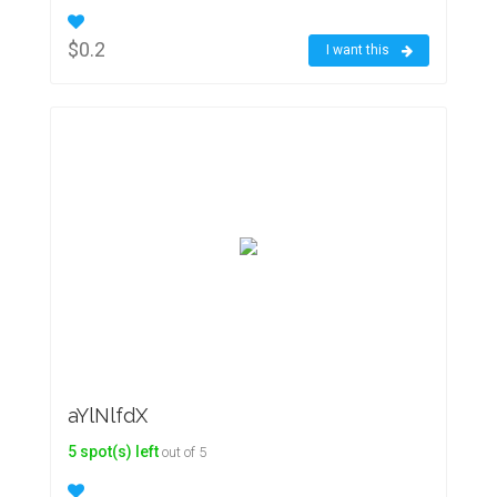
$0.2
I want this
aYlNlfdX
5 spot(s) left
out of 5