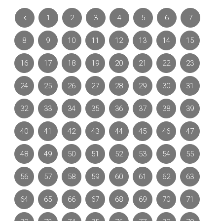
1
2
3
4
5
6
7
8
9
10
11
12
13
14
15
16
17
18
19
20
21
22
23
24
25
26
27
28
29
30
31
32
33
34
35
36
37
38
39
40
41
42
43
44
45
46
47
48
49
50
51
52
53
54
55
56
57
58
59
60
61
62
63
64
65
66
67
68
69
70
71