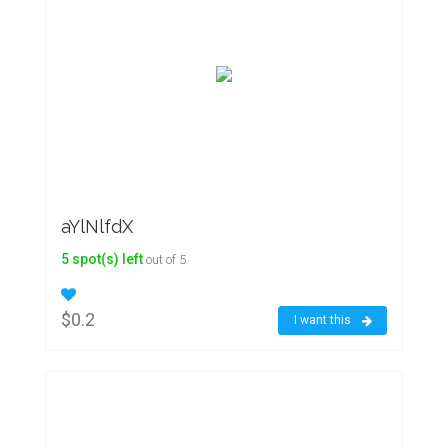
aYlNlfdX
5 spot(s) left
out of 5
$0.2
I want this