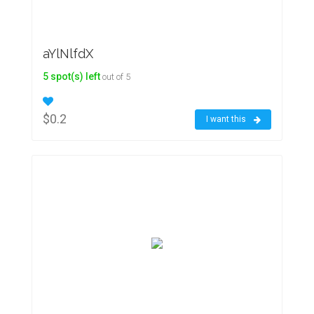
aYlNlfdX
5 spot(s) left
out of 5
$0.2
I want this