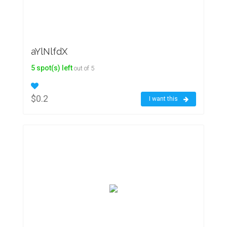
aYlNlfdX
5 spot(s) left
out of 5
$0.2
I want this