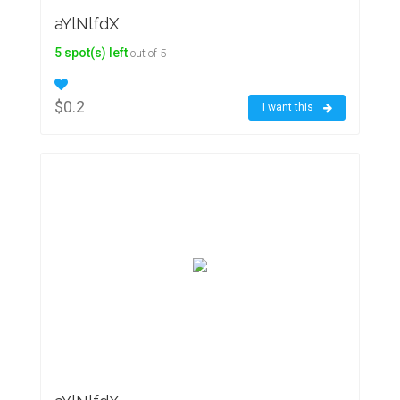
aYlNlfdX
5 spot(s) left
out of 5
$0.2
I want this