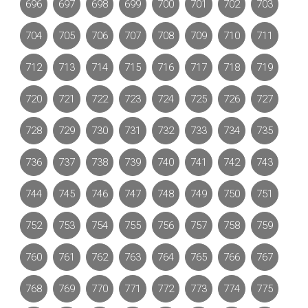
696
697
698
699
700
701
702
703
704
705
706
707
708
709
710
711
712
713
714
715
716
717
718
719
720
721
722
723
724
725
726
727
728
729
730
731
732
733
734
735
736
737
738
739
740
741
742
743
744
745
746
747
748
749
750
751
752
753
754
755
756
757
758
759
760
761
762
763
764
765
766
767
768
769
770
771
772
773
774
775