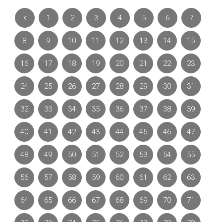
1
2
3
4
5
6
7
8
9
10
11
12
13
14
15
16
17
18
19
20
21
22
23
24
25
26
27
28
29
30
31
32
33
34
35
36
37
38
39
40
41
42
43
44
45
46
47
48
49
50
51
52
53
54
55
56
57
58
59
60
61
62
63
64
65
66
67
68
69
70
71