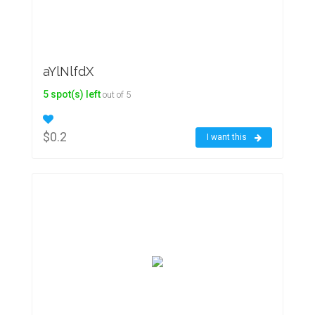
aYlNlfdX
5 spot(s) left
out of 5
$0.2
I want this