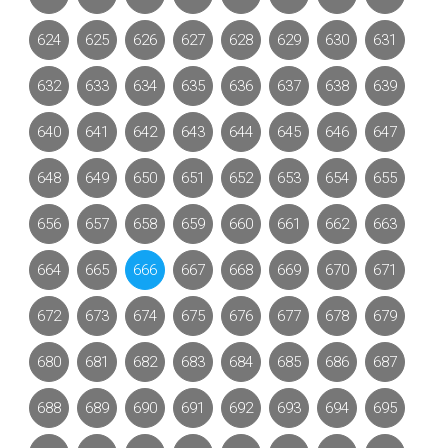
624
625
626
627
628
629
630
631
632
633
634
635
636
637
638
639
640
641
642
643
644
645
646
647
648
649
650
651
652
653
654
655
656
657
658
659
660
661
662
663
664
665
666
667
668
669
670
671
672
673
674
675
676
677
678
679
680
681
682
683
684
685
686
687
688
689
690
691
692
693
694
695