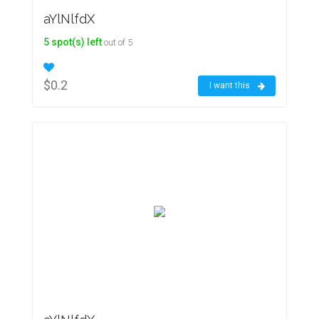
aYlNlfdX
5 spot(s) left
out of 5
$0.2
I want this