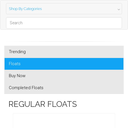
Shop By Categories
Trending
Floats
Buy Now
Completed Floats
REGULAR FLOATS