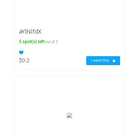
aYlNlfdX
5 spot(s) left
out of 5
$0.2
I want this