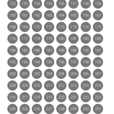
152
153
154
155
156
157
158
159
160
161
162
163
164
165
166
167
168
169
170
171
172
173
174
175
176
177
178
179
180
181
182
183
184
185
186
187
188
189
190
191
192
193
194
195
196
197
198
199
200
201
202
203
204
205
206
207
208
209
210
211
212
213
214
215
216
217
218
219
220
221
222
223
224
225
226
227
228
229
230
231