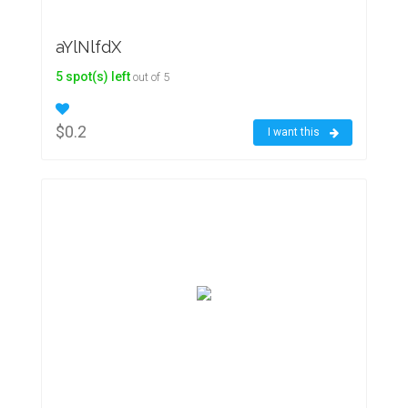
aYlNlfdX
5 spot(s) left
out of 5
$0.2
I want this