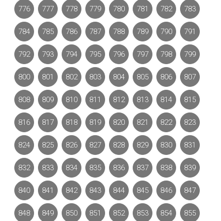
776
777
778
779
780
781
782
783
784
785
786
787
788
789
790
791
792
793
794
795
796
797
798
799
800
801
802
803
804
805
806
807
808
809
810
811
812
813
814
815
816
817
818
819
820
821
822
823
824
825
826
827
828
829
830
831
832
833
834
835
836
837
838
839
840
841
842
843
844
845
846
847
848
849
850
851
852
853
854
855