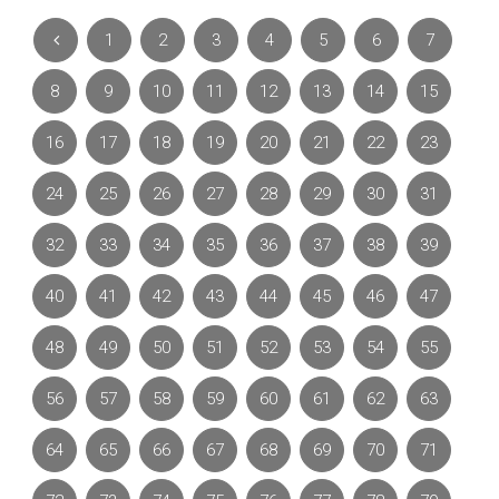
1
2
3
4
5
6
7
8
9
10
11
12
13
14
15
16
17
18
19
20
21
22
23
24
25
26
27
28
29
30
31
32
33
34
35
36
37
38
39
40
41
42
43
44
45
46
47
48
49
50
51
52
53
54
55
56
57
58
59
60
61
62
63
64
65
66
67
68
69
70
71