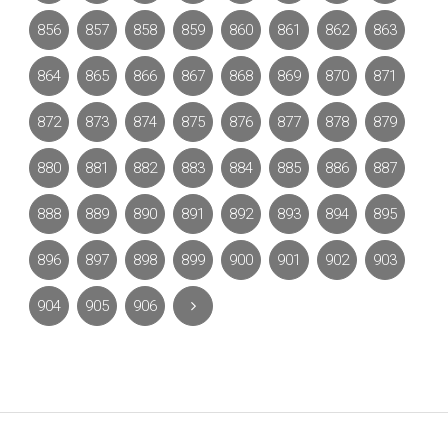
856
857
858
859
860
861
862
863
864
865
866
867
868
869
870
871
872
873
874
875
876
877
878
879
880
881
882
883
884
885
886
887
888
889
890
891
892
893
894
895
896
897
898
899
900
901
902
903
904
905
906