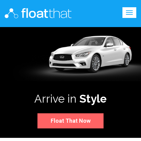
Togg
navig
Arrive in
Style
Float That Now