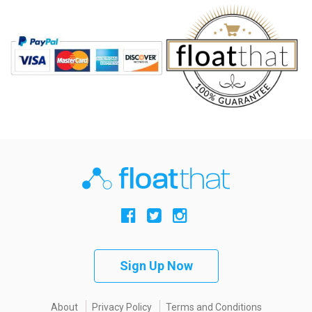
Sign Up Now
About
Privacy Policy
Terms and Conditions