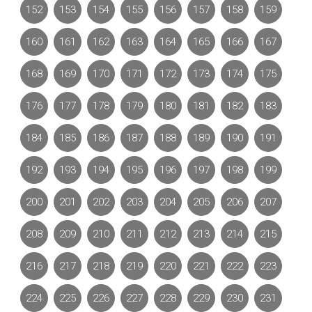
152
153
154
155
156
157
158
159
160
161
162
163
164
165
166
167
168
169
170
171
172
173
174
175
176
177
178
179
180
181
182
183
184
185
186
187
188
189
190
191
192
193
194
195
196
197
198
199
200
201
202
203
204
205
206
207
208
209
210
211
212
213
214
215
216
217
218
219
220
221
222
223
224
225
226
227
228
229
230
231