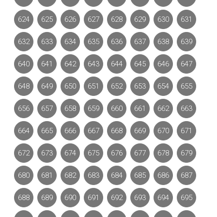
624
625
626
627
628
629
630
631
632
633
634
635
636
637
638
639
640
641
642
643
644
645
646
647
648
649
650
651
652
653
654
655
656
657
658
659
660
661
662
663
664
665
666
667
668
669
670
671
672
673
674
675
676
677
678
679
680
681
682
683
684
685
686
687
688
689
690
691
692
693
694
695