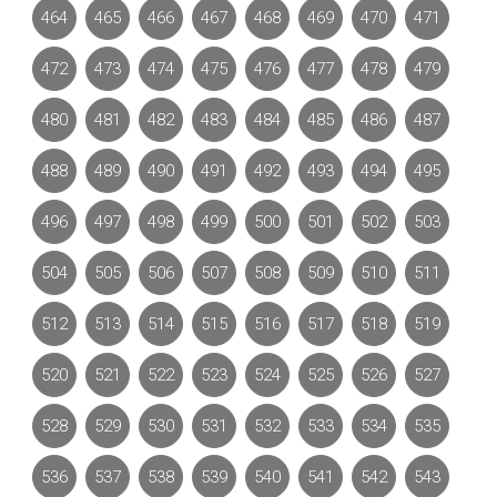
464
465
466
467
468
469
470
471
472
473
474
475
476
477
478
479
480
481
482
483
484
485
486
487
488
489
490
491
492
493
494
495
496
497
498
499
500
501
502
503
504
505
506
507
508
509
510
511
512
513
514
515
516
517
518
519
520
521
522
523
524
525
526
527
528
529
530
531
532
533
534
535
536
537
538
539
540
541
542
543