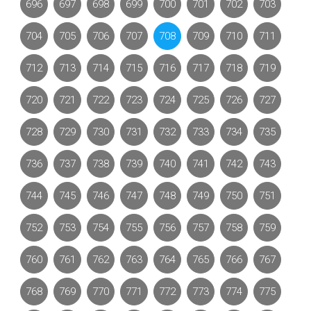
696
697
698
699
700
701
702
703
704
705
706
707
708
709
710
711
712
713
714
715
716
717
718
719
720
721
722
723
724
725
726
727
728
729
730
731
732
733
734
735
736
737
738
739
740
741
742
743
744
745
746
747
748
749
750
751
752
753
754
755
756
757
758
759
760
761
762
763
764
765
766
767
768
769
770
771
772
773
774
775