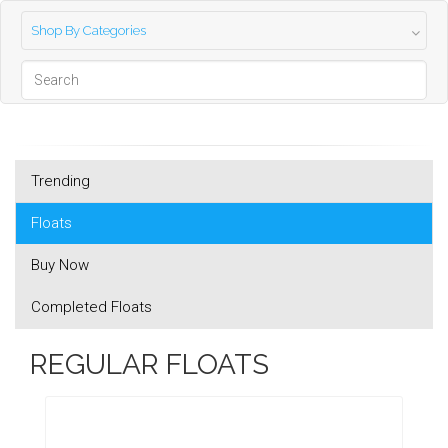
Shop By Categories
Trending
Floats
Buy Now
Completed Floats
REGULAR FLOATS