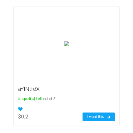
aYlNlfdX
5 spot(s) left
out of 5
$0.2
I want this