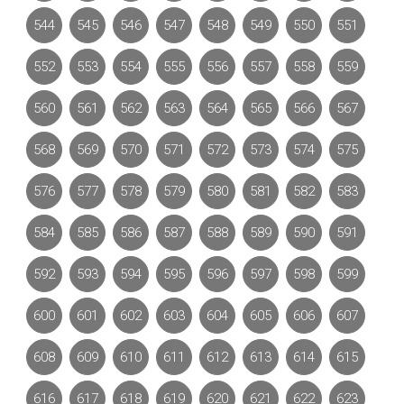
544
545
546
547
548
549
550
551
552
553
554
555
556
557
558
559
560
561
562
563
564
565
566
567
568
569
570
571
572
573
574
575
576
577
578
579
580
581
582
583
584
585
586
587
588
589
590
591
592
593
594
595
596
597
598
599
600
601
602
603
604
605
606
607
608
609
610
611
612
613
614
615
616
617
618
619
620
621
622
623