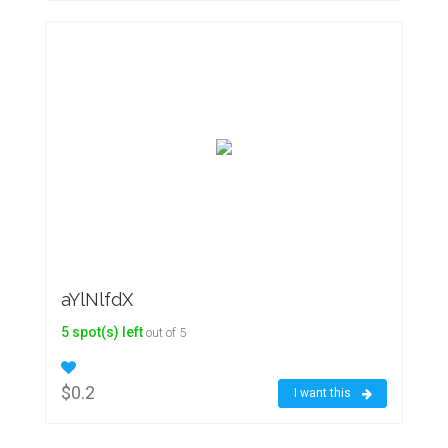
aYlNlfdX
5 spot(s) left
out of 5
$0.2
I want this