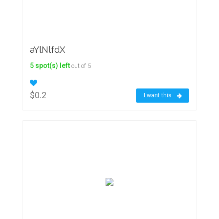
aYlNlfdX
5 spot(s) left
out of 5
$0.2
I want this