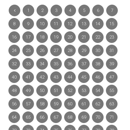
1
2
3
4
5
6
7
8
9
10
11
12
13
14
15
16
17
18
19
20
21
22
23
24
25
26
27
28
29
30
31
32
33
34
35
36
37
38
39
40
41
42
43
44
45
46
47
48
49
50
51
52
53
54
55
56
57
58
59
60
61
62
63
64
65
66
67
68
69
70
71