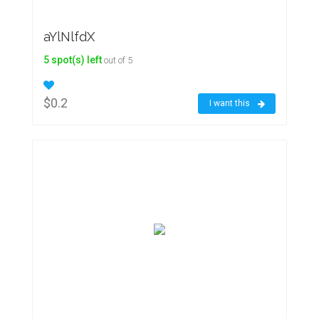
aYlNlfdX
5 spot(s) left
out of 5
$0.2
I want this