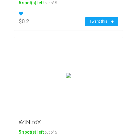
5 spot(s) left
out of 5
$0.2
I want this
aYlNlfdX
5 spot(s) left
out of 5