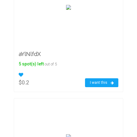
aYlNlfdX
5 spot(s) left
out of 5
$0.2
I want this