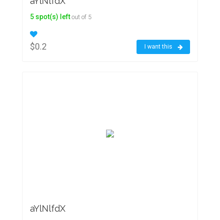
aYlNlfdX
5 spot(s) left
out of 5
$0.2
I want this
aYlNlfdX