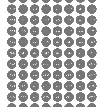
312
313
314
315
316
317
318
319
320
321
322
323
324
325
326
327
328
329
330
331
332
333
334
335
336
337
338
339
340
341
342
343
344
345
346
347
348
349
350
351
352
353
354
355
356
357
358
359
360
361
362
363
364
365
366
367
368
369
370
371
372
373
374
375
376
377
378
379
380
381
382
383