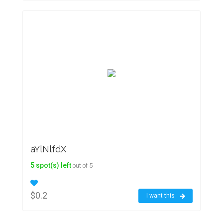
aYlNlfdX
5 spot(s) left
out of 5
$0.2
I want this