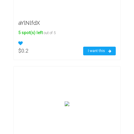
aYlNlfdX
5 spot(s) left
out of 5
$0.2
I want this