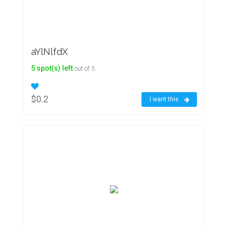
aYlNlfdX
5 spot(s) left
out of 5
$0.2
I want this