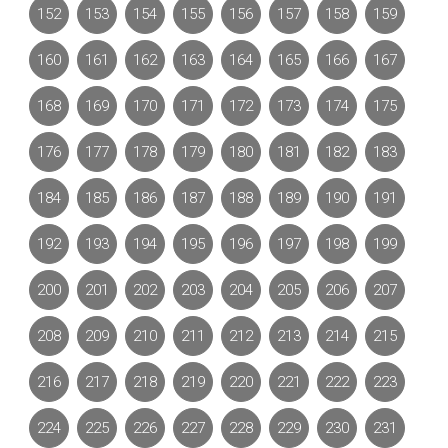
152
153
154
155
156
157
158
159
160
161
162
163
164
165
166
167
168
169
170
171
172
173
174
175
176
177
178
179
180
181
182
183
184
185
186
187
188
189
190
191
192
193
194
195
196
197
198
199
200
201
202
203
204
205
206
207
208
209
210
211
212
213
214
215
216
217
218
219
220
221
222
223
224
225
226
227
228
229
230
231