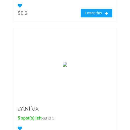
$0.2
I want this
aYlNlfdX
5 spot(s) left
out of 5