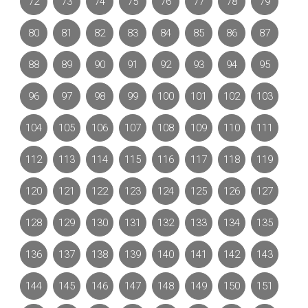
72
73
74
75
76
77
78
79
80
81
82
83
84
85
86
87
88
89
90
91
92
93
94
95
96
97
98
99
100
101
102
103
104
105
106
107
108
109
110
111
112
113
114
115
116
117
118
119
120
121
122
123
124
125
126
127
128
129
130
131
132
133
134
135
136
137
138
139
140
141
142
143
144
145
146
147
148
149
150
151