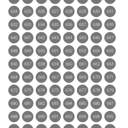
624
625
626
627
628
629
630
631
632
633
634
635
636
637
638
639
640
641
642
643
644
645
646
647
648
649
650
651
652
653
654
655
656
657
658
659
660
661
662
663
664
665
666
667
668
669
670
671
672
673
674
675
676
677
678
679
680
681
682
683
684
685
686
687
688
689
690
691
692
693
694
695