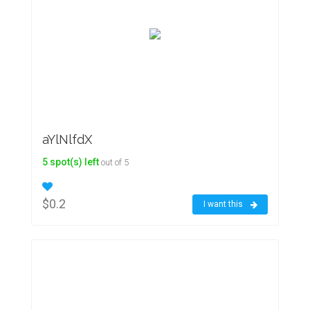
aYlNlfdX
5 spot(s) left
out of 5
$0.2
I want this