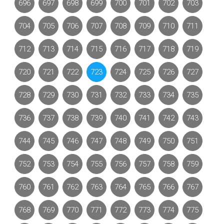
696
697
698
699
700
701
702
703
704
705
706
707
708
709
710
711
712
713
714
715
716
717
718
719
720
721
722
723
724
725
726
727
728
729
730
731
732
733
734
735
736
737
738
739
740
741
742
743
744
745
746
747
748
749
750
751
752
753
754
755
756
757
758
759
760
761
762
763
764
765
766
767
768
769
770
771
772
773
774
775