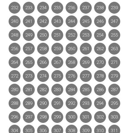
232
233
234
235
236
237
238
239
240
241
242
243
244
245
246
247
248
249
250
251
252
253
254
255
256
257
258
259
260
261
262
263
264
265
266
267
268
269
270
271
272
273
274
275
276
277
278
279
280
281
282
283
284
285
286
287
288
289
290
291
292
293
294
295
296
297
298
299
300
301
302
303
304
305
306
307
308
309
310
311