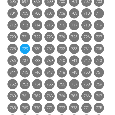
696
697
698
699
700
701
702
703
704
705
706
707
708
709
710
711
712
713
714
715
716
717
718
719
720
721
722
723
724
725
726
727
728
729
730
731
732
733
734
735
736
737
738
739
740
741
742
743
744
745
746
747
748
749
750
751
752
753
754
755
756
757
758
759
760
761
762
763
764
765
766
767
768
769
770
771
772
773
774
775