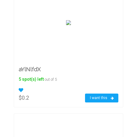
aYlNlfdX
5 spot(s) left
out of 5
$0.2
I want this