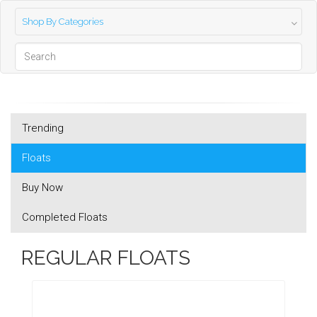
Shop By Categories
Trending
Floats
Buy Now
Completed Floats
REGULAR FLOATS