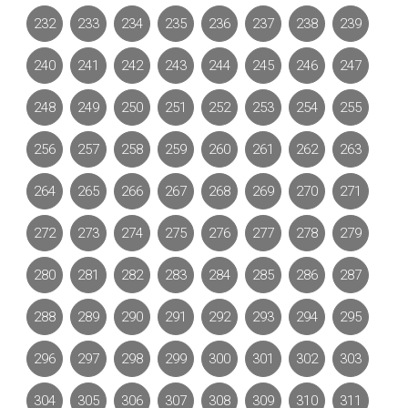
232
233
234
235
236
237
238
239
240
241
242
243
244
245
246
247
248
249
250
251
252
253
254
255
256
257
258
259
260
261
262
263
264
265
266
267
268
269
270
271
272
273
274
275
276
277
278
279
280
281
282
283
284
285
286
287
288
289
290
291
292
293
294
295
296
297
298
299
300
301
302
303
304
305
306
307
308
309
310
311