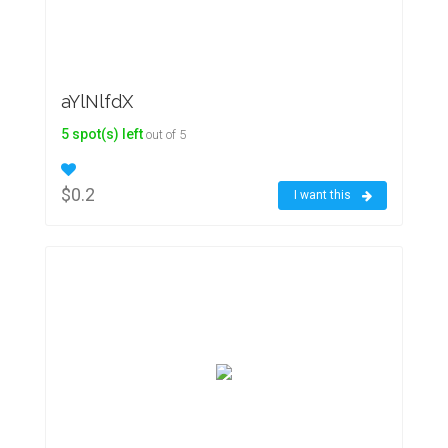
aYlNlfdX
5 spot(s) left
out of 5
$0.2
I want this