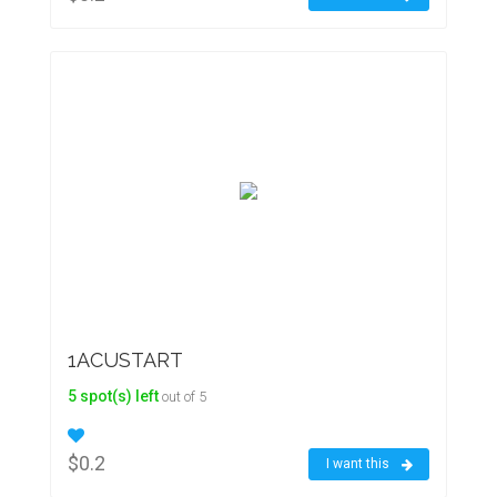
1ACUSTART
5 spot(s) left
out of 5
$0.2
I want this