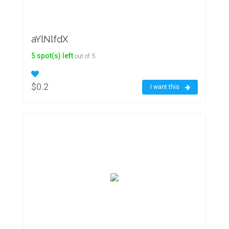
aYlNlfdX
5 spot(s) left
out of 5
$0.2
I want this