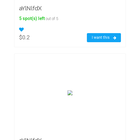
aYlNlfdX
5 spot(s) left
out of 5
$0.2
I want this