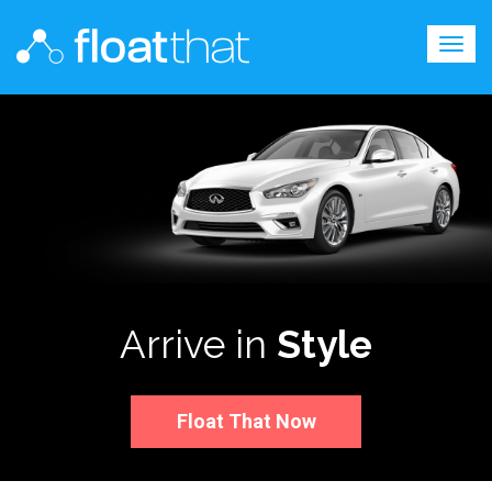
Togg
navig
Arrive in
Style
Float That Now