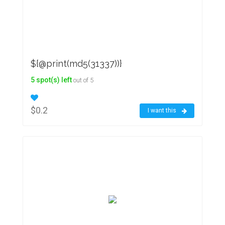
${@print(md5(31337))}
5 spot(s) left
out of 5
$0.2
I want this