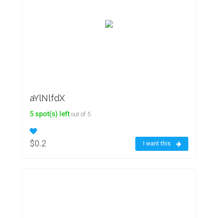
aYlNlfdX
5 spot(s) left
out of 5
$0.2
I want this