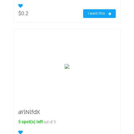
$0.2
I want this
aYlNlfdX
5 spot(s) left
out of 5