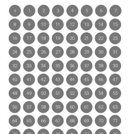
1
2
3
4
5
6
7
8
9
10
11
12
13
14
15
16
17
18
19
20
21
22
23
24
25
26
27
28
29
30
31
32
33
34
35
36
37
38
39
40
41
42
43
44
45
46
47
48
49
50
51
52
53
54
55
56
57
58
59
60
61
62
63
64
65
66
67
68
69
70
71