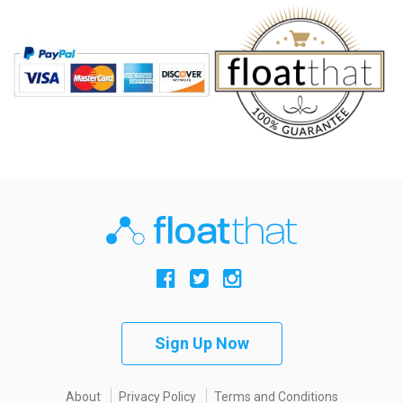
Sign Up Now
About
Privacy Policy
Terms and Conditions