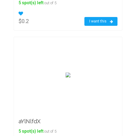
5 spot(s) left
out of 5
$0.2
I want this
aYlNlfdX
5 spot(s) left
out of 5