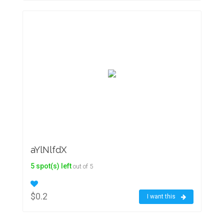
aYlNlfdX
5 spot(s) left
out of 5
$0.2
I want this