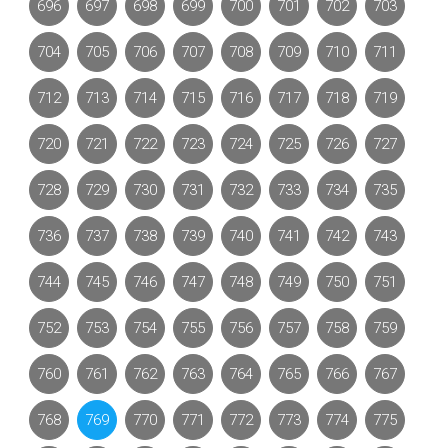
696
697
698
699
700
701
702
703
704
705
706
707
708
709
710
711
712
713
714
715
716
717
718
719
720
721
722
723
724
725
726
727
728
729
730
731
732
733
734
735
736
737
738
739
740
741
742
743
744
745
746
747
748
749
750
751
752
753
754
755
756
757
758
759
760
761
762
763
764
765
766
767
768
769
770
771
772
773
774
775