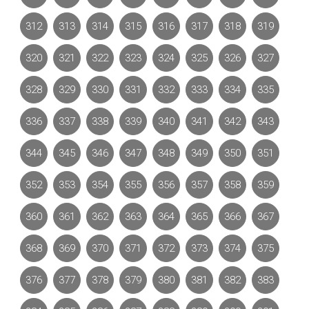
312
313
314
315
316
317
318
319
320
321
322
323
324
325
326
327
328
329
330
331
332
333
334
335
336
337
338
339
340
341
342
343
344
345
346
347
348
349
350
351
352
353
354
355
356
357
358
359
360
361
362
363
364
365
366
367
368
369
370
371
372
373
374
375
376
377
378
379
380
381
382
383