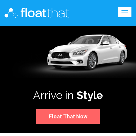
Togg
navig
Arrive in
Style
Float That Now