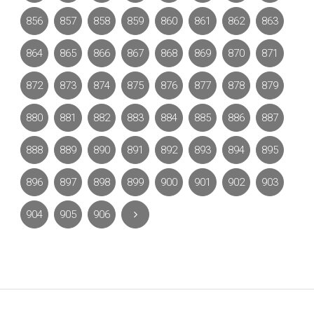
856
857
858
859
860
861
862
863
864
865
866
867
868
869
870
871
872
873
874
875
876
877
878
879
880
881
882
883
884
885
886
887
888
889
890
891
892
893
894
895
896
897
898
899
900
901
902
903
904
905
906