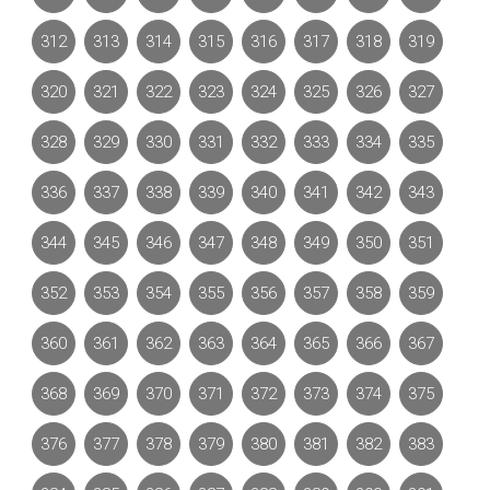
312
313
314
315
316
317
318
319
320
321
322
323
324
325
326
327
328
329
330
331
332
333
334
335
336
337
338
339
340
341
342
343
344
345
346
347
348
349
350
351
352
353
354
355
356
357
358
359
360
361
362
363
364
365
366
367
368
369
370
371
372
373
374
375
376
377
378
379
380
381
382
383