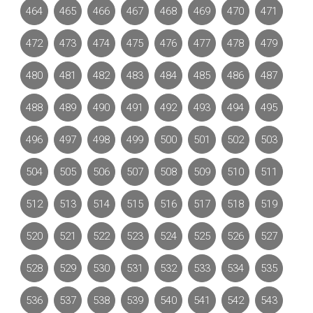
464
465
466
467
468
469
470
471
472
473
474
475
476
477
478
479
480
481
482
483
484
485
486
487
488
489
490
491
492
493
494
495
496
497
498
499
500
501
502
503
504
505
506
507
508
509
510
511
512
513
514
515
516
517
518
519
520
521
522
523
524
525
526
527
528
529
530
531
532
533
534
535
536
537
538
539
540
541
542
543