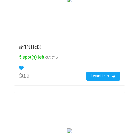
aYlNlfdX
5 spot(s) left
out of 5
$0.2
I want this