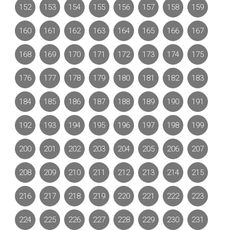
152
153
154
155
156
157
158
159
160
161
162
163
164
165
166
167
168
169
170
171
172
173
174
175
176
177
178
179
180
181
182
183
184
185
186
187
188
189
190
191
192
193
194
195
196
197
198
199
200
201
202
203
204
205
206
207
208
209
210
211
212
213
214
215
216
217
218
219
220
221
222
223
224
225
226
227
228
229
230
231