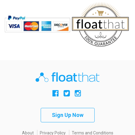
Sign Up Now
About
Privacy Policy
Terms and Conditions