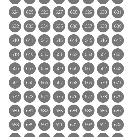
624
625
626
627
628
629
630
631
632
633
634
635
636
637
638
639
640
641
642
643
644
645
646
647
648
649
650
651
652
653
654
655
656
657
658
659
660
661
662
663
664
665
666
667
668
669
670
671
672
673
674
675
676
677
678
679
680
681
682
683
684
685
686
687
688
689
690
691
692
693
694
695