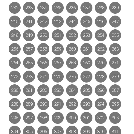
232
233
234
235
236
237
238
239
240
241
242
243
244
245
246
247
248
249
250
251
252
253
254
255
256
257
258
259
260
261
262
263
264
265
266
267
268
269
270
271
272
273
274
275
276
277
278
279
280
281
282
283
284
285
286
287
288
289
290
291
292
293
294
295
296
297
298
299
300
301
302
303
304
305
306
307
308
309
310
311