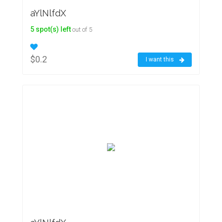
aYlNlfdX
5 spot(s) left
out of 5
$0.2
I want this