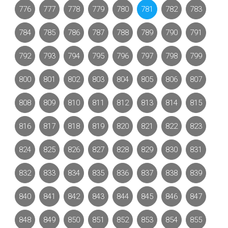
776
777
778
779
780
781
782
783
784
785
786
787
788
789
790
791
792
793
794
795
796
797
798
799
800
801
802
803
804
805
806
807
808
809
810
811
812
813
814
815
816
817
818
819
820
821
822
823
824
825
826
827
828
829
830
831
832
833
834
835
836
837
838
839
840
841
842
843
844
845
846
847
848
849
850
851
852
853
854
855