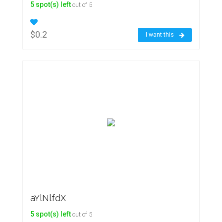
5 spot(s) left
out of 5
$0.2
I want this
aYlNlfdX
5 spot(s) left
out of 5