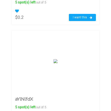
5 spot(s) left
out of 5
$0.2
I want this
aYlNlfdX
5 spot(s) left
out of 5