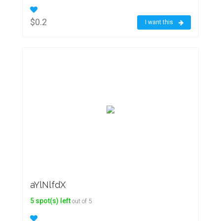
$0.2
I want this
aYlNlfdX
5 spot(s) left
out of 5