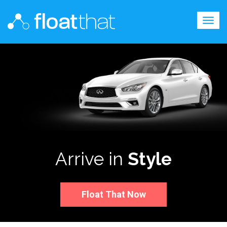
Togg
navig
Arrive in
Style
Float That Now