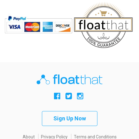
Sign Up Now
About
Privacy Policy
Terms and Conditions