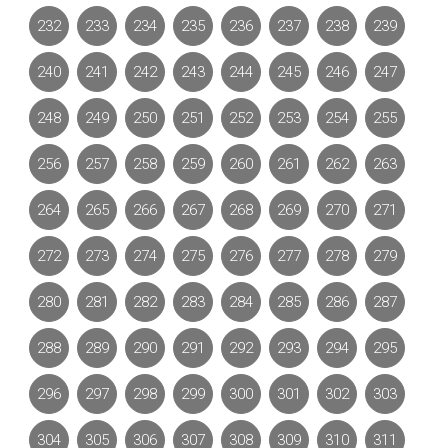
232
233
234
235
236
237
238
239
240
241
242
243
244
245
246
247
248
249
250
251
252
253
254
255
256
257
258
259
260
261
262
263
264
265
266
267
268
269
270
271
272
273
274
275
276
277
278
279
280
281
282
283
284
285
286
287
288
289
290
291
292
293
294
295
296
297
298
299
300
301
302
303
304
305
306
307
308
309
310
311