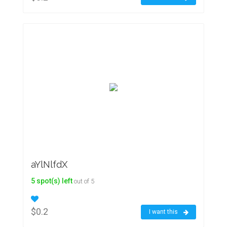
aYlNlfdX
5 spot(s) left
out of 5
$0.2
I want this