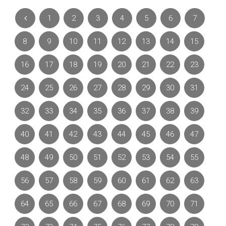
1
2
3
4
5
6
7
8
9
10
11
12
13
14
15
16
17
18
19
20
21
22
23
24
25
26
27
28
29
30
31
32
33
34
35
36
37
38
39
40
41
42
43
44
45
46
47
48
49
50
51
52
53
54
55
56
57
58
59
60
61
62
63
64
65
66
67
68
69
70
71