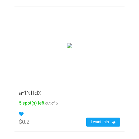
aYlNlfdX
5 spot(s) left
out of 5
$0.2
I want this