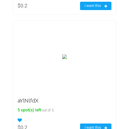
$0.2
I want this
aYlNlfdX
5 spot(s) left
out of 5
$0.2
I want this