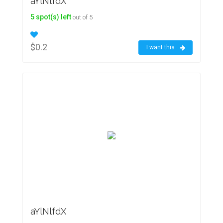
aYlNlfdX
5 spot(s) left
out of 5
$0.2
I want this
aYlNlfdX