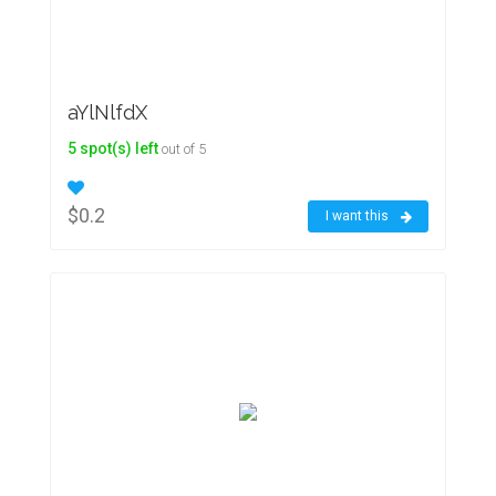
aYlNlfdX
5 spot(s) left
out of 5
$0.2
I want this