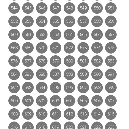
544
545
546
547
548
549
550
551
552
553
554
555
556
557
558
559
560
561
562
563
564
565
566
567
568
569
570
571
572
573
574
575
576
577
578
579
580
581
582
583
584
585
586
587
588
589
590
591
592
593
594
595
596
597
598
599
600
601
602
603
604
605
606
607
608
609
610
611
612
613
614
615
616
617
618
619
620
621
622
623