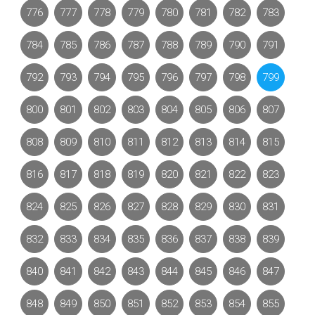
776
777
778
779
780
781
782
783
784
785
786
787
788
789
790
791
792
793
794
795
796
797
798
799
800
801
802
803
804
805
806
807
808
809
810
811
812
813
814
815
816
817
818
819
820
821
822
823
824
825
826
827
828
829
830
831
832
833
834
835
836
837
838
839
840
841
842
843
844
845
846
847
848
849
850
851
852
853
854
855