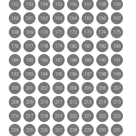
152
153
154
155
156
157
158
159
160
161
162
163
164
165
166
167
168
169
170
171
172
173
174
175
176
177
178
179
180
181
182
183
184
185
186
187
188
189
190
191
192
193
194
195
196
197
198
199
200
201
202
203
204
205
206
207
208
209
210
211
212
213
214
215
216
217
218
219
220
221
222
223
224
225
226
227
228
229
230
231