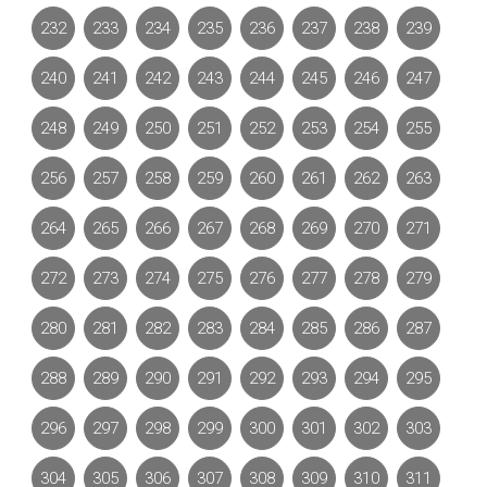
232
233
234
235
236
237
238
239
240
241
242
243
244
245
246
247
248
249
250
251
252
253
254
255
256
257
258
259
260
261
262
263
264
265
266
267
268
269
270
271
272
273
274
275
276
277
278
279
280
281
282
283
284
285
286
287
288
289
290
291
292
293
294
295
296
297
298
299
300
301
302
303
304
305
306
307
308
309
310
311