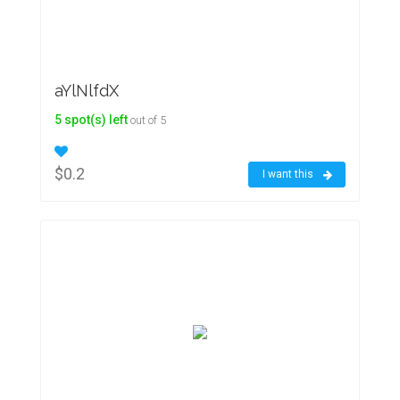
aYlNlfdX
5 spot(s) left
out of 5
$0.2
I want this