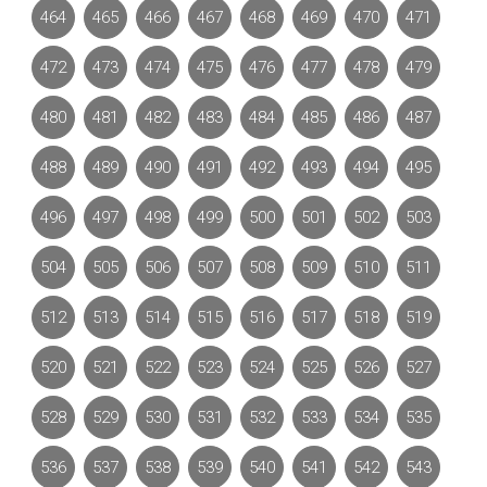
464
465
466
467
468
469
470
471
472
473
474
475
476
477
478
479
480
481
482
483
484
485
486
487
488
489
490
491
492
493
494
495
496
497
498
499
500
501
502
503
504
505
506
507
508
509
510
511
512
513
514
515
516
517
518
519
520
521
522
523
524
525
526
527
528
529
530
531
532
533
534
535
536
537
538
539
540
541
542
543