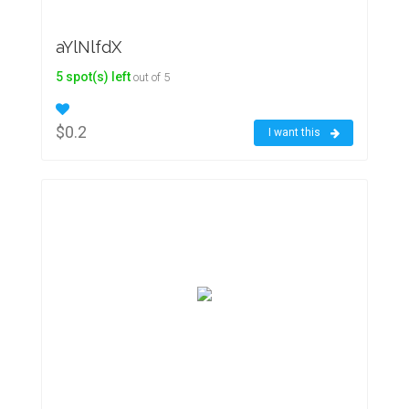
aYlNlfdX
5 spot(s) left
out of 5
$0.2
I want this