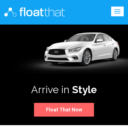
Togg
navig
Arrive in
Style
Float That Now