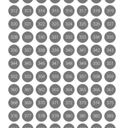
312
313
314
315
316
317
318
319
320
321
322
323
324
325
326
327
328
329
330
331
332
333
334
335
336
337
338
339
340
341
342
343
344
345
346
347
348
349
350
351
352
353
354
355
356
357
358
359
360
361
362
363
364
365
366
367
368
369
370
371
372
373
374
375
376
377
378
379
380
381
382
383