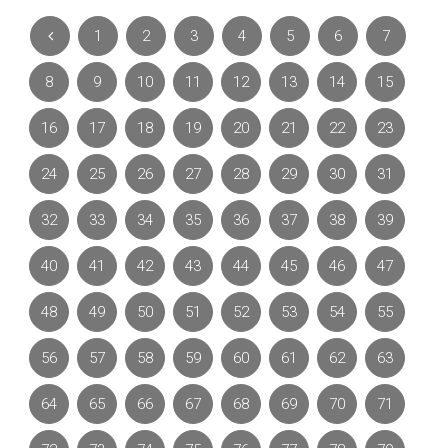
1
2
3
4
5
6
7
8
9
10
11
12
13
14
15
16
17
18
19
20
21
22
23
24
25
26
27
28
29
30
31
32
33
34
35
36
37
38
39
40
41
42
43
44
45
46
47
48
49
50
51
52
53
54
55
56
57
58
59
60
61
62
63
64
65
66
67
68
69
70
71