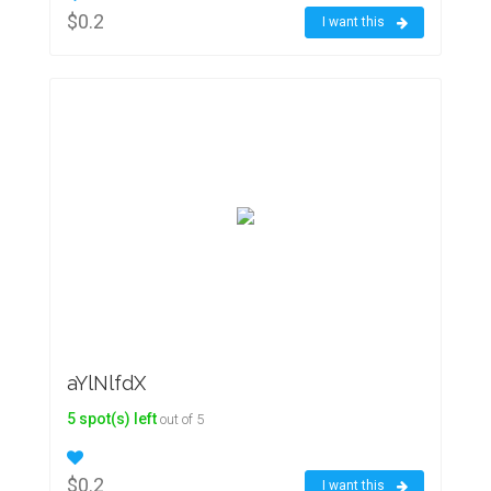
$0.2
I want this
aYlNlfdX
5 spot(s) left
out of 5
$0.2
I want this