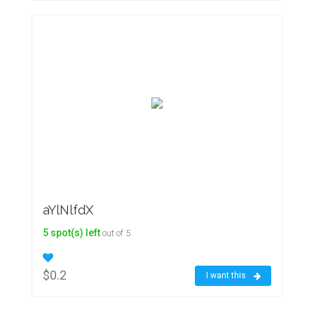
aYlNlfdX
5 spot(s) left
out of 5
$0.2
I want this