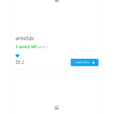
aYlNlfdX
5 spot(s) left
out of 5
$0.2
I want this