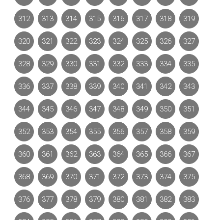
312
313
314
315
316
317
318
319
320
321
322
323
324
325
326
327
328
329
330
331
332
333
334
335
336
337
338
339
340
341
342
343
344
345
346
347
348
349
350
351
352
353
354
355
356
357
358
359
360
361
362
363
364
365
366
367
368
369
370
371
372
373
374
375
376
377
378
379
380
381
382
383