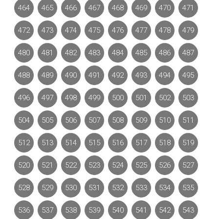
464
465
466
467
468
469
470
471
472
473
474
475
476
477
478
479
480
481
482
483
484
485
486
487
488
489
490
491
492
493
494
495
496
497
498
499
500
501
502
503
504
505
506
507
508
509
510
511
512
513
514
515
516
517
518
519
520
521
522
523
524
525
526
527
528
529
530
531
532
533
534
535
536
537
538
539
540
541
542
543