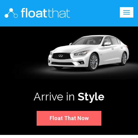
Togg
navig
Arrive in
Style
Float That Now