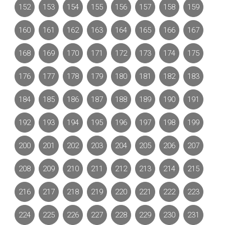
152
153
154
155
156
157
158
159
160
161
162
163
164
165
166
167
168
169
170
171
172
173
174
175
176
177
178
179
180
181
182
183
184
185
186
187
188
189
190
191
192
193
194
195
196
197
198
199
200
201
202
203
204
205
206
207
208
209
210
211
212
213
214
215
216
217
218
219
220
221
222
223
224
225
226
227
228
229
230
231