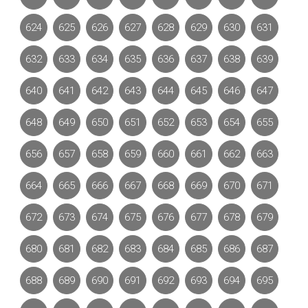
624
625
626
627
628
629
630
631
632
633
634
635
636
637
638
639
640
641
642
643
644
645
646
647
648
649
650
651
652
653
654
655
656
657
658
659
660
661
662
663
664
665
666
667
668
669
670
671
672
673
674
675
676
677
678
679
680
681
682
683
684
685
686
687
688
689
690
691
692
693
694
695