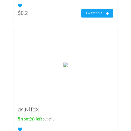
$0.2
I want this
aYlNlfdX
5 spot(s) left
out of 5