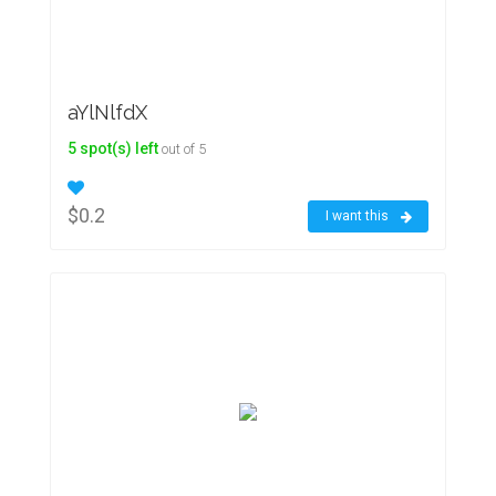
aYlNlfdX
5 spot(s) left
out of 5
$0.2
I want this