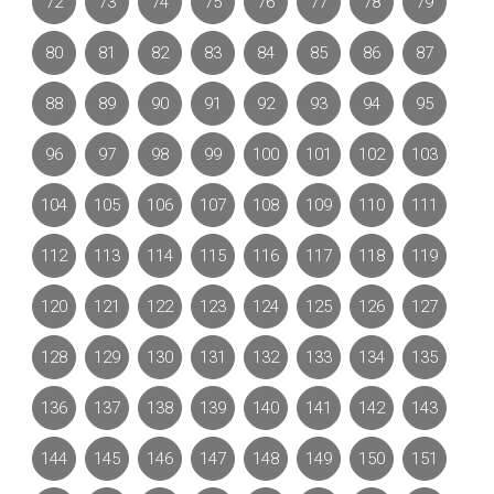
72
73
74
75
76
77
78
79
80
81
82
83
84
85
86
87
88
89
90
91
92
93
94
95
96
97
98
99
100
101
102
103
104
105
106
107
108
109
110
111
112
113
114
115
116
117
118
119
120
121
122
123
124
125
126
127
128
129
130
131
132
133
134
135
136
137
138
139
140
141
142
143
144
145
146
147
148
149
150
151