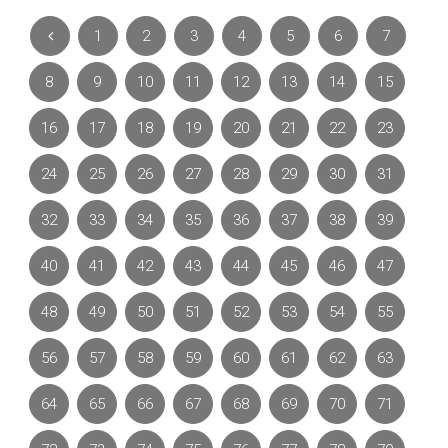
1
2
3
4
5
6
7
8
9
10
11
12
13
14
15
16
17
18
19
20
21
22
23
24
25
26
27
28
29
30
31
32
33
34
35
36
37
38
39
40
41
42
43
44
45
46
47
48
49
50
51
52
53
54
55
56
57
58
59
60
61
62
63
64
65
66
67
68
69
70
71