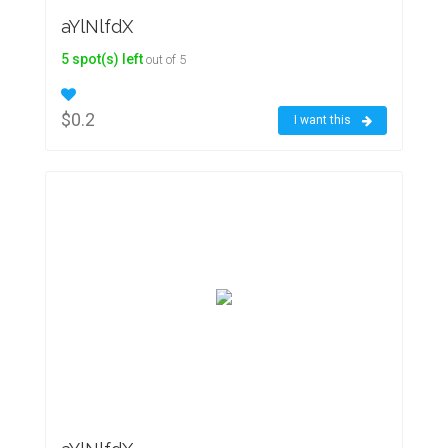
aYlNlfdX
5 spot(s) left
out of 5
$0.2
I want this