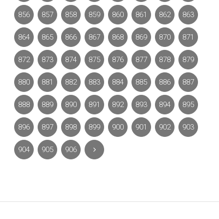
856
857
858
859
860
861
862
863
864
865
866
867
868
869
870
871
872
873
874
875
876
877
878
879
880
881
882
883
884
885
886
887
888
889
890
891
892
893
894
895
896
897
898
899
900
901
902
903
904
905
906