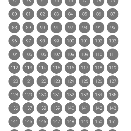
72
73
74
75
76
77
78
79
80
81
82
83
84
85
86
87
88
89
90
91
92
93
94
95
96
97
98
99
100
101
102
103
104
105
106
107
108
109
110
111
112
113
114
115
116
117
118
119
120
121
122
123
124
125
126
127
128
129
130
131
132
133
134
135
136
137
138
139
140
141
142
143
144
145
146
147
148
149
150
151