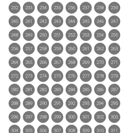
232
233
234
235
236
237
238
239
240
241
242
243
244
245
246
247
248
249
250
251
252
253
254
255
256
257
258
259
260
261
262
263
264
265
266
267
268
269
270
271
272
273
274
275
276
277
278
279
280
281
282
283
284
285
286
287
288
289
290
291
292
293
294
295
296
297
298
299
300
301
302
303
304
305
306
307
308
309
310
311