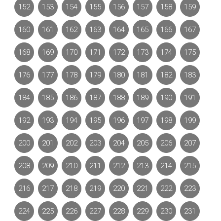
152
153
154
155
156
157
158
159
160
161
162
163
164
165
166
167
168
169
170
171
172
173
174
175
176
177
178
179
180
181
182
183
184
185
186
187
188
189
190
191
192
193
194
195
196
197
198
199
200
201
202
203
204
205
206
207
208
209
210
211
212
213
214
215
216
217
218
219
220
221
222
223
224
225
226
227
228
229
230
231