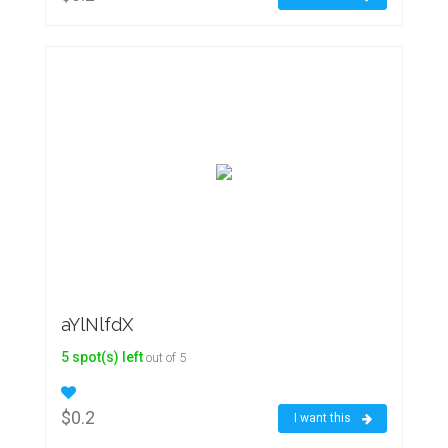
aYlNlfdX
5 spot(s) left
out of 5
$0.2
I want this