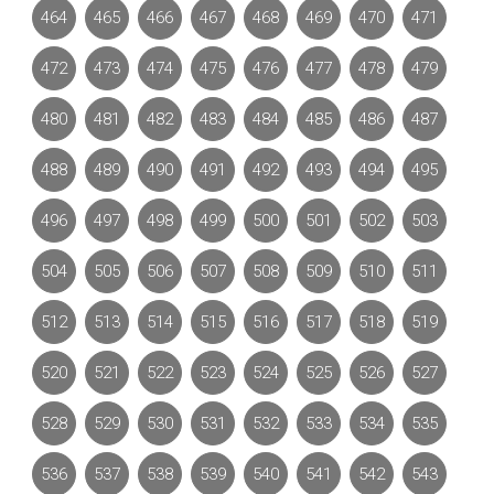
464
465
466
467
468
469
470
471
472
473
474
475
476
477
478
479
480
481
482
483
484
485
486
487
488
489
490
491
492
493
494
495
496
497
498
499
500
501
502
503
504
505
506
507
508
509
510
511
512
513
514
515
516
517
518
519
520
521
522
523
524
525
526
527
528
529
530
531
532
533
534
535
536
537
538
539
540
541
542
543