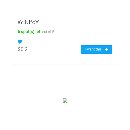
aYlNlfdX
5 spot(s) left
out of 5
$0.2
I want this