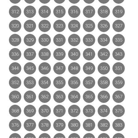
312
313
314
315
316
317
318
319
320
321
322
323
324
325
326
327
328
329
330
331
332
333
334
335
336
337
338
339
340
341
342
343
344
345
346
347
348
349
350
351
352
353
354
355
356
357
358
359
360
361
362
363
364
365
366
367
368
369
370
371
372
373
374
375
376
377
378
379
380
381
382
383