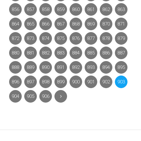
856
857
858
859
860
861
862
863
864
865
866
867
868
869
870
871
872
873
874
875
876
877
878
879
880
881
882
883
884
885
886
887
888
889
890
891
892
893
894
895
896
897
898
899
900
901
902
903
904
905
906