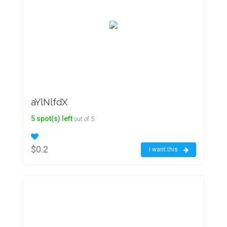
aYlNlfdX
5 spot(s) left
out of 5
$0.2
I want this