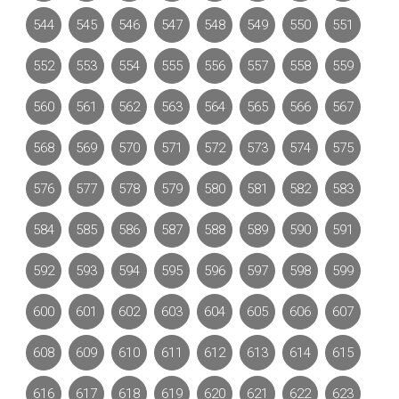
544
545
546
547
548
549
550
551
552
553
554
555
556
557
558
559
560
561
562
563
564
565
566
567
568
569
570
571
572
573
574
575
576
577
578
579
580
581
582
583
584
585
586
587
588
589
590
591
592
593
594
595
596
597
598
599
600
601
602
603
604
605
606
607
608
609
610
611
612
613
614
615
616
617
618
619
620
621
622
623