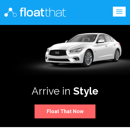
Togg
navig
Arrive in
Style
Float That Now