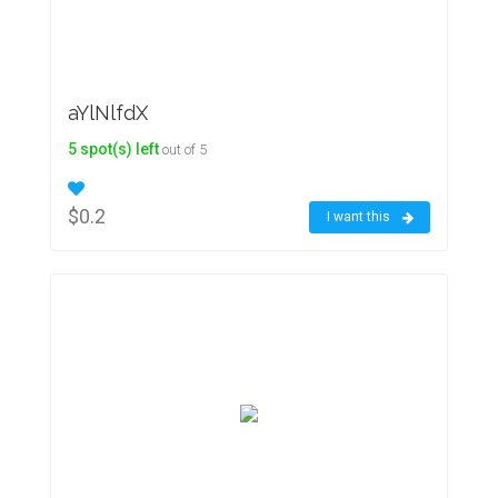
aYlNlfdX
5 spot(s) left
out of 5
$0.2
I want this