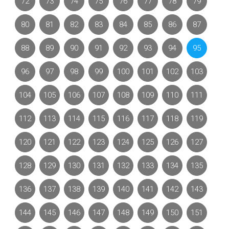
72
73
74
75
76
77
78
79
80
81
82
83
84
85
86
87
88
89
90
91
92
93
94
95
96
97
98
99
100
101
102
103
104
105
106
107
108
109
110
111
112
113
114
115
116
117
118
119
120
121
122
123
124
125
126
127
128
129
130
131
132
133
134
135
136
137
138
139
140
141
142
143
144
145
146
147
148
149
150
151