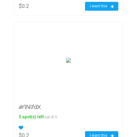
$0.2
I want this
aYlNlfdX
5 spot(s) left
out of 5
$0.2
I want this