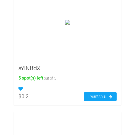
aYlNlfdX
5 spot(s) left
out of 5
$0.2
I want this