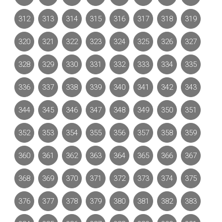
312
313
314
315
316
317
318
319
320
321
322
323
324
325
326
327
328
329
330
331
332
333
334
335
336
337
338
339
340
341
342
343
344
345
346
347
348
349
350
351
352
353
354
355
356
357
358
359
360
361
362
363
364
365
366
367
368
369
370
371
372
373
374
375
376
377
378
379
380
381
382
383