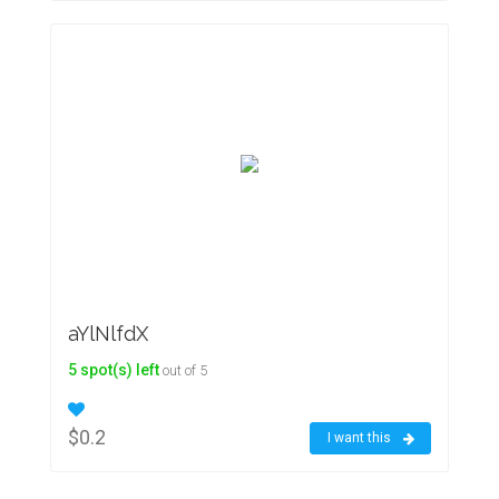
aYlNlfdX
5 spot(s) left
out of 5
$0.2
I want this