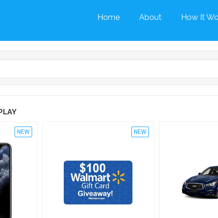
Home
About
How It Wo
PLAY
NEW
NEW