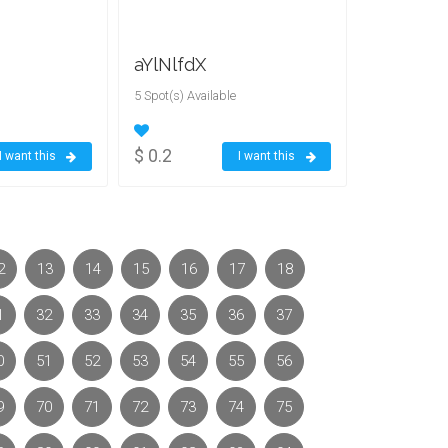
aYlNlfdX
5 Spot(s) Available
$ 0.2
I want this
I want this
2
13
14
15
16
17
18
1
32
33
34
35
36
37
0
51
52
53
54
55
56
9
70
71
72
73
74
75