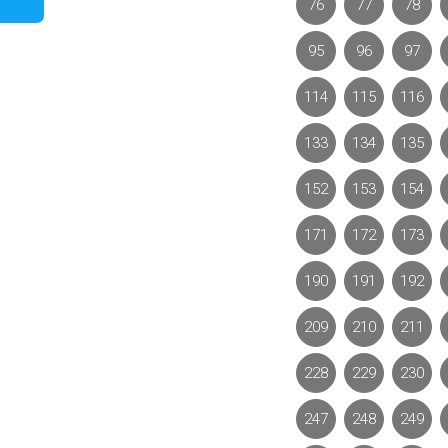
76
77
78
95
96
97
114
115
116
133
134
135
152
153
154
171
172
173
190
191
192
209
210
211
228
229
230
247
248
249