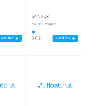
aYlNlfdX
5 Spot(s) Available
$ 0.2
I want this
I want this