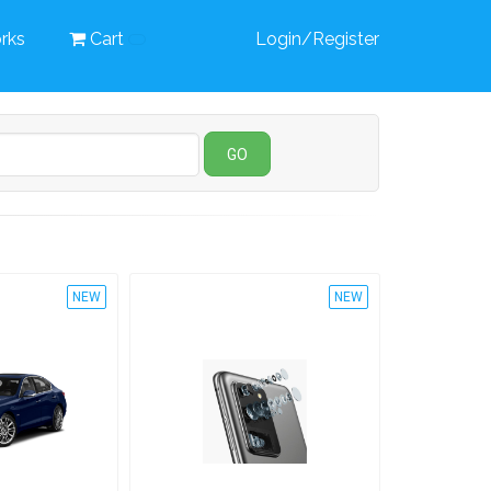
rks
Cart
Login/Register
GO
NEW
NEW