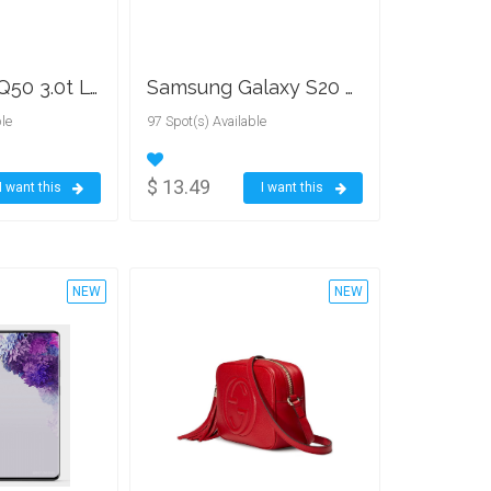
2020 Infiniti Q50 3.0t LUXE
Samsung Galaxy S20 Ultra 5G
le
97 Spot(s) Available
$ 13.49
I want this
I want this
NEW
NEW