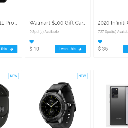
Apple - iPhone 11 Pro with 64GB (Unlocked)
Walmart $100 Gift Card
9 Spot(s) Available
727 Spot(s) Availab
$ 10
$ 35
 this
I want this
NEW
NEW