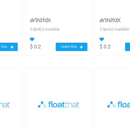
aYlNlfdX
aYlNlfdX
5 Spot(s) Available
5 Spot(s) Available
$ 0.2
$ 0.2
 this
I want this