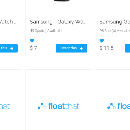
Apple - Apple Watch Series 5 (GPS) 44mm Space Gray Aluminum Case with Black Sport Band - Space Gray Aluminum
Samsung - Galaxy Watch Smartwatch 42mm Stainless Steel - Midnight Black
49 Spot(s) Available
98 Spot(s) Availabl
$ 7
$ 11.5
 this
I want this