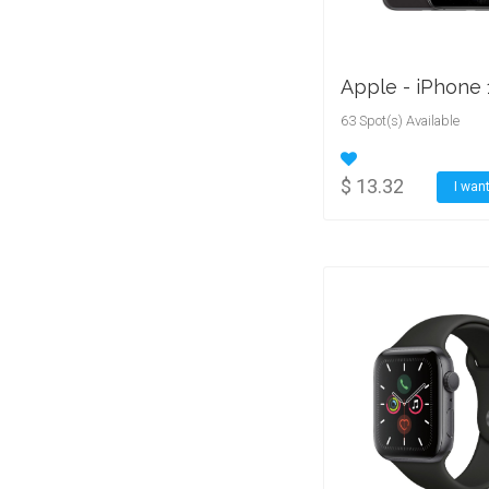
63 Spot(s) Available
$ 13.32
I want