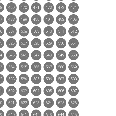
8
469
470
471
472
473
474
7
488
489
490
491
492
493
6
507
508
509
510
511
512
5
526
527
528
529
530
531
4
545
546
547
548
549
550
3
564
565
566
567
568
569
2
583
584
585
586
587
588
1
602
603
604
605
606
607
0
621
622
623
624
625
626
9
640
641
642
643
644
645