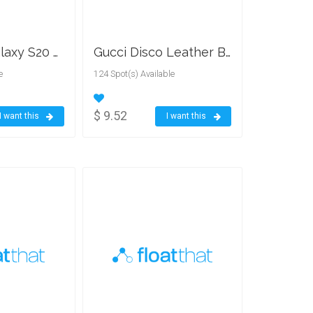
Samsung Galaxy S20 Plus
Gucci Disco Leather Bag
e
124 Spot(s) Available
$ 9.52
I want this
I want this