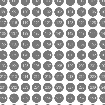
79
80
81
82
83
84
85
86
87
8
98
99
100
101
102
103
104
105
106
10
117
118
119
120
121
122
123
124
125
12
136
137
138
139
140
141
142
143
144
14
155
156
157
158
159
160
161
162
163
16
174
175
176
177
178
179
180
181
182
18
193
194
195
196
197
198
199
200
201
20
212
213
214
215
216
217
218
219
220
22
231
232
233
234
235
236
237
238
239
24
250
251
252
253
254
255
256
257
258
25