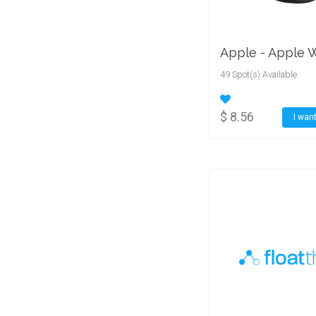
49 Spot(s) Available
$ 8.56
I want