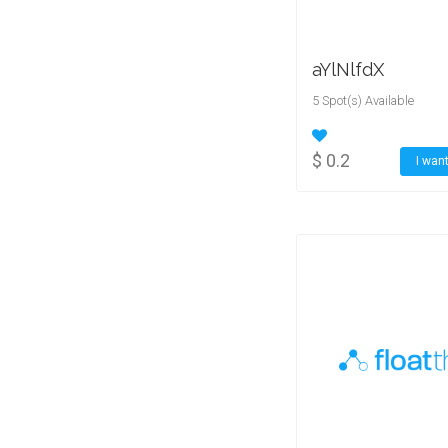
aYlNlfdX
5 Spot(s) Available
$ 0.2
I want