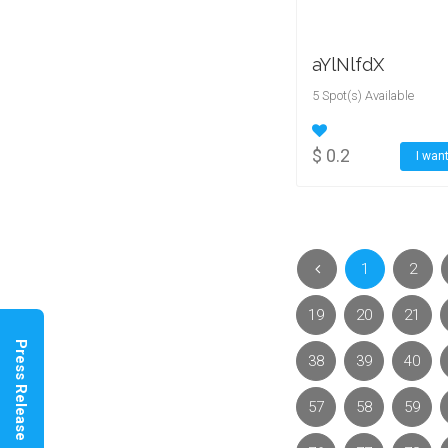
aYlNlfdX
5 Spot(s) Available
$ 0.2
I want
1
2
19
20
21
Press Release
38
39
40
57
58
59