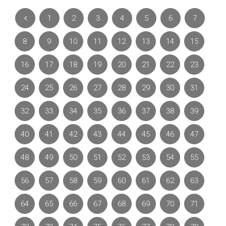
1
2
3
4
5
6
7
8
9
10
11
12
13
14
15
16
17
18
19
20
21
22
23
24
25
26
27
28
29
30
31
32
33
34
35
36
37
38
39
40
41
42
43
44
45
46
47
48
49
50
51
52
53
54
55
56
57
58
59
60
61
62
63
64
65
66
67
68
69
70
71