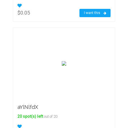
$0.05
I want this
aYlNlfdX
20 spot(s) left
out of 20