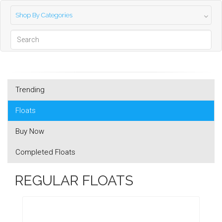
Shop By Categories
Trending
Floats
Buy Now
Completed Floats
REGULAR FLOATS