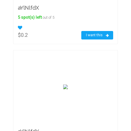
aYlNlfdX
5 spot(s) left
out of 5
$0.2
I want this