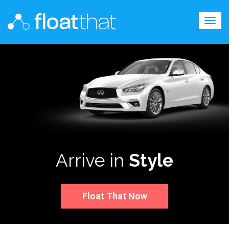
Togg
navig
Arrive in
Style
Float That Now