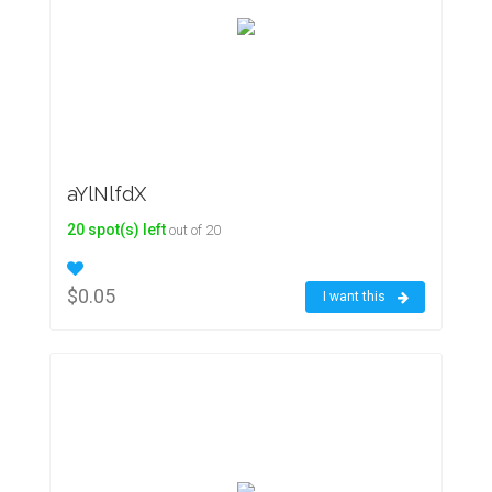
aYlNlfdX
20 spot(s) left
out of 20
$0.05
I want this