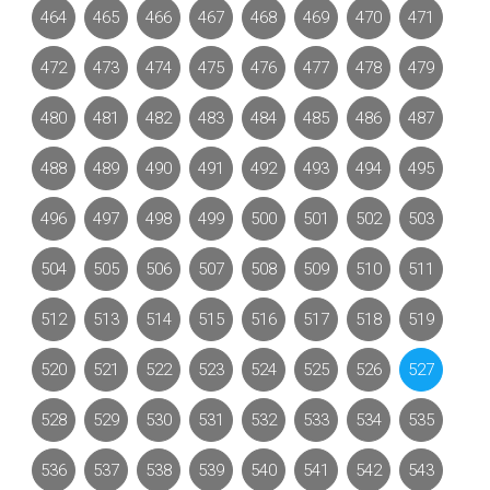
464
465
466
467
468
469
470
471
472
473
474
475
476
477
478
479
480
481
482
483
484
485
486
487
488
489
490
491
492
493
494
495
496
497
498
499
500
501
502
503
504
505
506
507
508
509
510
511
512
513
514
515
516
517
518
519
520
521
522
523
524
525
526
527
528
529
530
531
532
533
534
535
536
537
538
539
540
541
542
543