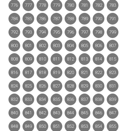
776
777
778
779
780
781
782
783
784
785
786
787
788
789
790
791
792
793
794
795
796
797
798
799
800
801
802
803
804
805
806
807
808
809
810
811
812
813
814
815
816
817
818
819
820
821
822
823
824
825
826
827
828
829
830
831
832
833
834
835
836
837
838
839
840
841
842
843
844
845
846
847
848
849
850
851
852
853
854
855