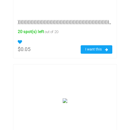
)))))))))))))))))))))))))))))))))))))))))))))))))))))))))))))))))))))
20 spot(s) left
out of 20
$0.05
I want this