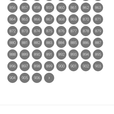
856
857
858
859
860
861
862
863
864
865
866
867
868
869
870
871
872
873
874
875
876
877
878
879
880
881
882
883
884
885
886
887
888
889
890
891
892
893
894
895
896
897
898
899
900
901
902
903
904
905
906