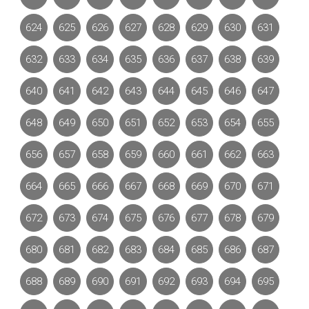
624
625
626
627
628
629
630
631
632
633
634
635
636
637
638
639
640
641
642
643
644
645
646
647
648
649
650
651
652
653
654
655
656
657
658
659
660
661
662
663
664
665
666
667
668
669
670
671
672
673
674
675
676
677
678
679
680
681
682
683
684
685
686
687
688
689
690
691
692
693
694
695