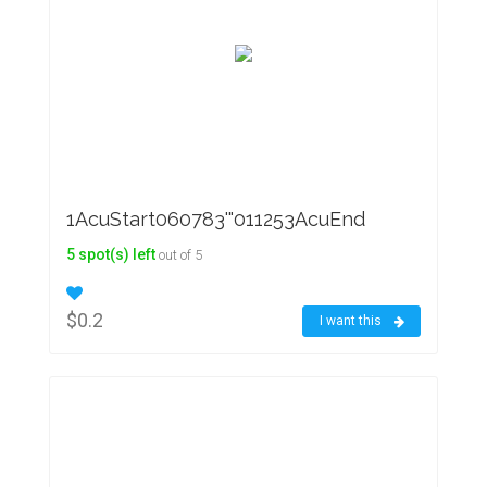
1AcuStart060783'"011253AcuEnd
5 spot(s) left
out of 5
$0.2
I want this