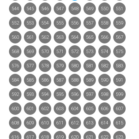
544
545
546
547
548
549
550
551
552
553
554
555
556
557
558
559
560
561
562
563
564
565
566
567
568
569
570
571
572
573
574
575
576
577
578
579
580
581
582
583
584
585
586
587
588
589
590
591
592
593
594
595
596
597
598
599
600
601
602
603
604
605
606
607
608
609
610
611
612
613
614
615
616
617
618
619
620
621
622
623