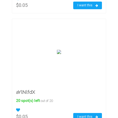
$0.05
I want this
aYlNlfdX
20 spot(s) left
out of 20
$0.05
I want this