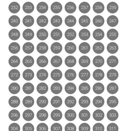
232
233
234
235
236
237
238
239
240
241
242
243
244
245
246
247
248
249
250
251
252
253
254
255
256
257
258
259
260
261
262
263
264
265
266
267
268
269
270
271
272
273
274
275
276
277
278
279
280
281
282
283
284
285
286
287
288
289
290
291
292
293
294
295
296
297
298
299
300
301
302
303
304
305
306
307
308
309
310
311