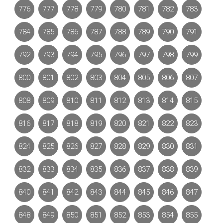
776
777
778
779
780
781
782
783
784
785
786
787
788
789
790
791
792
793
794
795
796
797
798
799
800
801
802
803
804
805
806
807
808
809
810
811
812
813
814
815
816
817
818
819
820
821
822
823
824
825
826
827
828
829
830
831
832
833
834
835
836
837
838
839
840
841
842
843
844
845
846
847
848
849
850
851
852
853
854
855