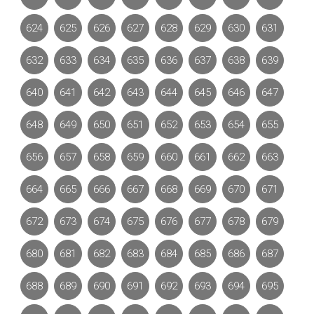
624
625
626
627
628
629
630
631
632
633
634
635
636
637
638
639
640
641
642
643
644
645
646
647
648
649
650
651
652
653
654
655
656
657
658
659
660
661
662
663
664
665
666
667
668
669
670
671
672
673
674
675
676
677
678
679
680
681
682
683
684
685
686
687
688
689
690
691
692
693
694
695