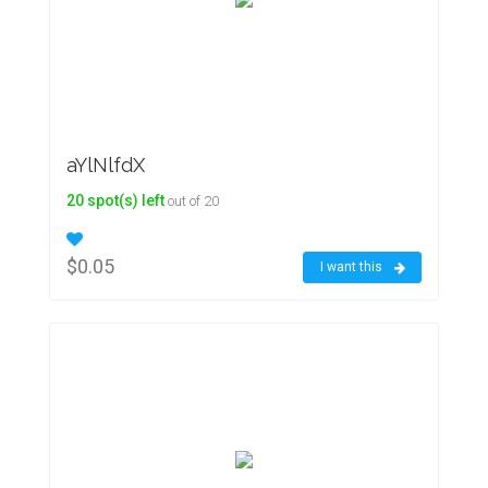
aYlNlfdX
20 spot(s) left
out of 20
$0.05
I want this