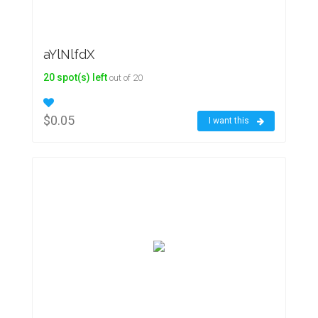
aYlNlfdX
20 spot(s) left
out of 20
$0.05
I want this