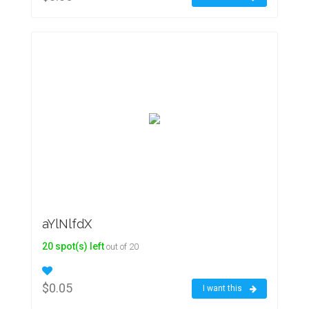
aYlNlfdX
20 spot(s) left
out of 20
$0.05
I want this