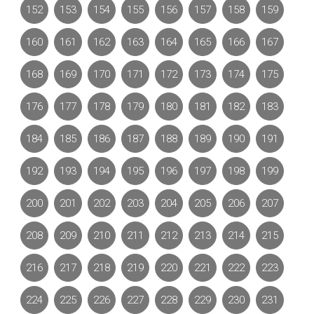
152
153
154
155
156
157
158
159
160
161
162
163
164
165
166
167
168
169
170
171
172
173
174
175
176
177
178
179
180
181
182
183
184
185
186
187
188
189
190
191
192
193
194
195
196
197
198
199
200
201
202
203
204
205
206
207
208
209
210
211
212
213
214
215
216
217
218
219
220
221
222
223
224
225
226
227
228
229
230
231