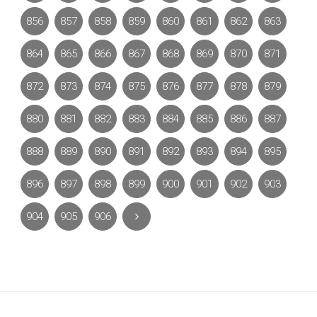
856
857
858
859
860
861
862
863
864
865
866
867
868
869
870
871
872
873
874
875
876
877
878
879
880
881
882
883
884
885
886
887
888
889
890
891
892
893
894
895
896
897
898
899
900
901
902
903
904
905
906