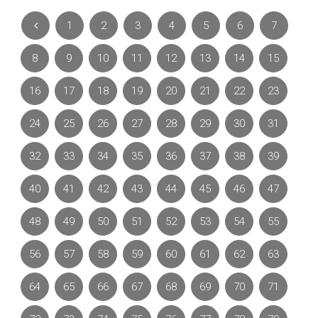
1
2
3
4
5
6
7
8
9
10
11
12
13
14
15
16
17
18
19
20
21
22
23
24
25
26
27
28
29
30
31
32
33
34
35
36
37
38
39
40
41
42
43
44
45
46
47
48
49
50
51
52
53
54
55
56
57
58
59
60
61
62
63
64
65
66
67
68
69
70
71