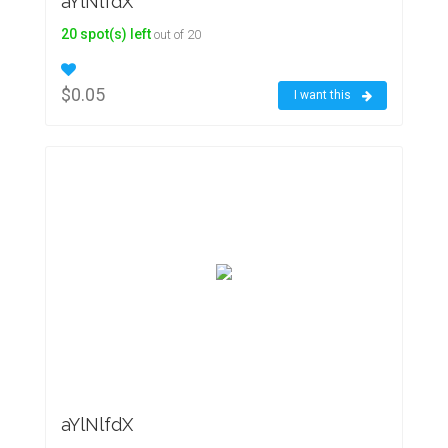
aYlNlfdX
20 spot(s) left
out of 20
$0.05
I want this
aYlNlfdX