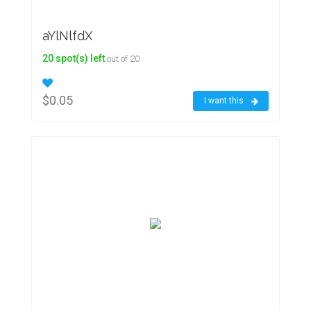
aYlNlfdX
20 spot(s) left
out of 20
$0.05
I want this