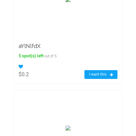
aYlNlfdX
5 spot(s) left
out of 5
$0.2
I want this