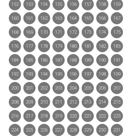
152
153
154
155
156
157
158
159
160
161
162
163
164
165
166
167
168
169
170
171
172
173
174
175
176
177
178
179
180
181
182
183
184
185
186
187
188
189
190
191
192
193
194
195
196
197
198
199
200
201
202
203
204
205
206
207
208
209
210
211
212
213
214
215
216
217
218
219
220
221
222
223
224
225
226
227
228
229
230
231