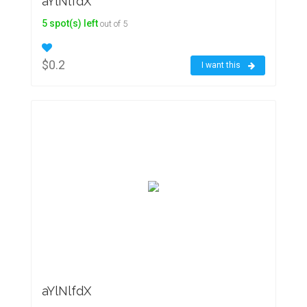
aYlNlfdX
5 spot(s) left
out of 5
$0.2
I want this
aYlNlfdX