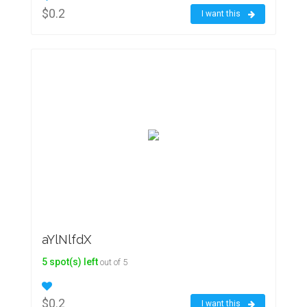
$0.2
I want this
aYlNlfdX
5 spot(s) left
out of 5
$0.2
I want this