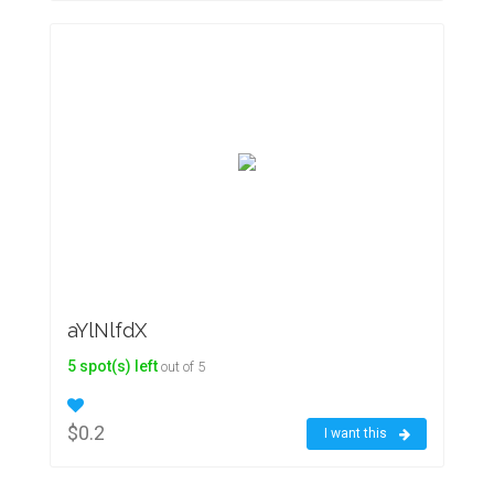
aYlNlfdX
5 spot(s) left
out of 5
$0.2
I want this