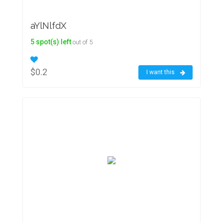
aYlNlfdX
5 spot(s) left
out of 5
$0.2
I want this